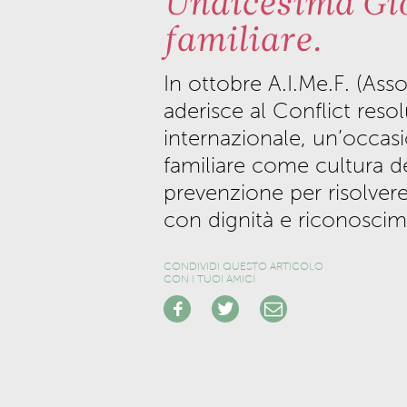
Undicesima Gio
familiare.
In ottobre A.I.Me.F. (Asso
aderisce al Conflict reso
internazionale, un’occas
familiare come cultura 
prevenzione per risolvere 
con dignità e riconoscim
CONDIVIDI QUESTO ARTICOLO
CON I TUOI AMICI