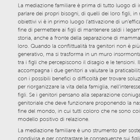
La mediazione familiare è prima di tutto luogo di i
parlare dei
propri
bisogni
,
di quelli
de
i loro
figli
,
in 
obiettivi
vi è in primo luogo
l’attiva
zione
di un
’
effi
fine di permettere ai figli di mantenere saldi
i
legam
storia, anche a fronte della separazione di mamma e
loro.
Quando la conflittualità tra genitori non è pi
generativo, ma si trasforma in un muro insormont
tra i figli che percepiscono il disagio e le tensioni.
I
accompagna
i
due genitori a valutare la praticabil
con
i
possibili benefici o difficoltà per trovare soluz
per riorganizzare la vita della famiglia, nell’interesse
figli.
Se i genitori pensano alla separazione coniu
genitoriale che deve funzionare
proponendo
la n
fine del mondo, in cui
tutti coloro che ne sono co
modello positivo di relazione.
La mediazione familiare è
uno strumento per sostene
condivisa e per contrastare
le conseguenze
sui figli