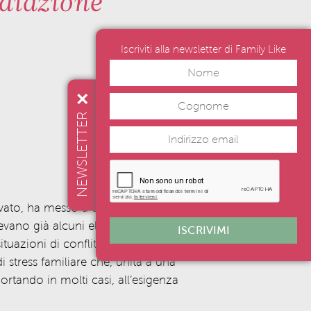
diazione
Iscriviti alla newsletter di Family Like
NEWSLETTER
rvato
, ha messo a dura prova sia le
tevano già alcuni elementi di
ISCRIVIMI
tuazioni di conflittualità
pre
-
i stress familiare
che, unita a una
portando in molti casi,
al
l’esigenza