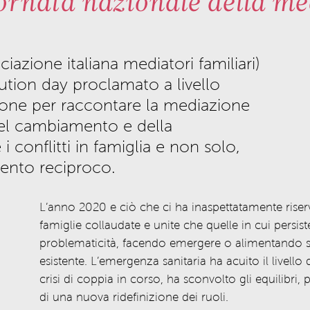
rnata nazionale della me
ciazione italiana mediatori familiari)
lution day proclamato a livello
ione per raccontare la mediazione
del cambiamento e della
i conflitti in famiglia e non solo,
ento reciproco.
L’anno 2020 e ciò che ci ha inaspettatamente
rise
famiglie collaudate e unite che quelle in cui persis
problematicità, facendo emergere
o alimentando si
esistente.
L’emergenza sanitaria ha acuito il livello d
crisi di coppia in corso,
ha
sconvol
to
gli equilibri
, 
di una nuova ridefinizione dei ruoli.