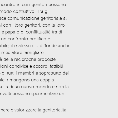
ncontro in cui i genitori possono
modo costruttivo.
Tra gli
cace comunicazione genitoriale al
i con
i
loro genitori, con la loro
 papà o di conflittualità tra
di
ù un confronto prolifico e
abile,
il malessere si diffonde anche
l mediatore famigliare
ità delle reciproche proposte
ioni condivise e accordi fattibili
 di tutti
i
membri e soprattutto dei
gale, rimangono una coppia
ascita di un nuovo mondo e non la
involti possono sperimentare un
re e valorizzare la genitorialità
,