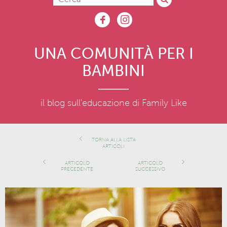
UNA COMUNITÀ PER I
BAMBINI
il blog sull'educazione di Family Like
TORNA ALLA LISTA
ARTICOLI
ARTICOLO
ARTICOLO
PRECEDENTE
SUCCESSIVO