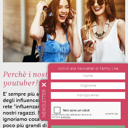
Iscriviti alla newsletter di Family Like
Perchè i nostri figli guardano gli
youtuber?
NEWSLETTER
E’ sempre più attuale il fenomeno degli youtuber e
degli influencer, giovani che attraverso video in
rete “influenzano” le scelte e il modo di vivere dei
nostri ragazzi.
Ne sappiamo troppo poco a volte,
ignoriamo cosa attragga i nostri figli verso ragazzi
poco più grandi di loro, ma già molto famosi nel