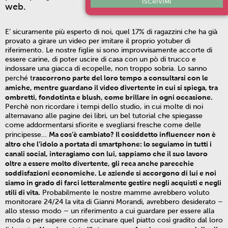
ISCRIVIMI
web.
E’ sicuramente più esperto di noi, quel 17% di ragazzini che ha già
provato a girare un video per imitare il proprio yotuber di
riferimento. Le nostre figlie si sono improvvisamente accorte di
essere carine, di poter uscire di casa con un pò di trucco e
indossare una giacca di ecopelle, non troppo sobria. Lo sanno
rascorrono parte del loro tempo a consultarsi con le
perché t
amiche, mentre guardano il video divertente in cui si spiega, tra
ombretti, fondotinta e blush, come brillare in ogni occasione.
Perchè non ricordare i tempi dello studio, in cui molte di noi
alternavano alle pagine dei libri, un bel tutorial che spiegasse
come addormentarsi sfiorite e svegliarsi fresche come delle
Ma cos’è cambiato? Il cosiddetto influencer non è
principesse…
altro che l’idolo a portata di smartphone: lo seguiamo in tutti i
canali social, interagiamo con lui, sappiamo che il suo lavoro
oltre a essere molto divertente, gli reca anche parecchie
soddisfazioni economiche. Le aziende si accorgono di lui e noi
siamo in grado di farci letteralmente gestire negli acquisti e negli
stili di vita.
Probabilmente le nostre mamme avrebbero voluto
monitorare 24/24 la vita di Gianni Morandi, avrebbero desiderato –
allo stesso modo – un riferimento a cui guardare per essere alla
moda o per sapere come cucinare quel piatto così gradito dal loro