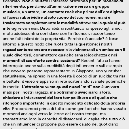
Non è mutato l’interesse profondo per un modello di
fidanzato.
riferimento: pensiamo all’ammirazione verso un gruppo
musicale, un attore, un cantante rock che prima dell’era digitale
ci faceva rabbrividire al solo suono del suo nome, ma si è
trasformata completamente la modalità attraverso la quale si può
interagire con essi.
Disponibili, si sostituiscono spesso agli amici:
molti adolescenti si confidano con l’influencer, raccontando
anche fatti intimi della propria vita. Perché ciò accade? è forse
i nostri
intorno a questo nodo che ruota tutta la questione:
ragazzi sentono ancora necessaria la vicinanza di un amico con il
quale divertirsi, commettere qualche sana sciocchezza e nei
momenti di sconforto sentirsi sostenuti?
Recenti fatti ci hanno
interrogato anche sulla credibilità degli influencer e sull’esempio
che davvero possono rappresentare: in Giappone, uno yuotuber
statunitense, ha ripreso in una foresta il corpo di un suicida: tra risa
e battute, il video è apparso in rete scatenando svariate polemiche
L’attrazione verso questi nuovi “miti” non è un vero
in merito.
male per i nostri ragazzi, ma potremmo avvicinarci a loro,
chiedere e interessarci del loro tempo libero e di quello che
ritengono importante in questo momento delicato della propria
vita.
Proponiamoci prima di tutto come genitori che hanno vissuto
momenti analoghi verso le icone del nostro tempo, ma
trasmettiamo loro la capacità di distaccarsi, di capire che tutto ciò
che un influencer ci propone può essere calato nel quotidiano