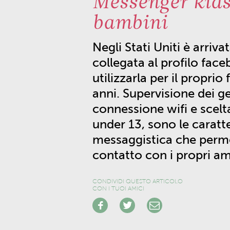
Messenger kids:
bambini
Negli Stati Uniti è arriv
collegata al profilo fac
utilizzarla per il proprio 
anni.
Supervisione dei gen
connessione wifi e scelta 
under 13, sono le caratte
messaggistica che permet
contatto con i propri ami
CONDIVIDI QUESTO ARTICOLO
CON I TUOI AMICI