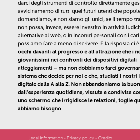
darci degli strumenti di controllo direttamente gestib
avvicinamento di tutti quei futuri utenti che popole
domandiamo, e non siamo gli unici, se il tempo tr
non possa, invece, essere investito in attività ludi
alternative al web, o in incontri personali con i ca
possiamo fare a meno di scrivere. E la risposta ci è
occhi davanti al progresso e all’attrazione che i 
giovanissimi nei confronti dei dispositivi digitali
atteggiamenti – ma non dobbiamo farci governare
sistema che decide per noi e che, studiati i nostri 
digitale dalla A alla Z. Non abbandoniamo la buon
dall’esperienza quotidiana, vissuta e condivisa con 
uno schermo che irrigidisce le relazioni, toglie q
abbiamo bisogno.
Legal information
-
Privacy policy
-
Credits