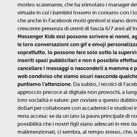
motivo scatenante, che ha stimolato i manager del
virtuale in cui i bambini fossero in contatto con i l
che anche in Facebook molti genitori si siano doma
crescente presenza di utenti di fascia 6/7 anni all’
Messenger Kids essi possono scrivere ai nonni, ag
le loro conversazioni con gif e emoji personalizza
soprattutto, lo possono fare solo sotto la superv
inseriti spazi pubblicitari e non è possibile effett
cancellare i messaggi o nasconderli a mamma e p
web condiviso che siamo sicuri nasconda qualche 
puntiamo l’attenzione.
Da subito, i tecnici di Face
approccio precoce al digitale non provochi, a lungo 
loro socialità e salute: per ovviare a questo dubbio
dollari per collaborare con accademici e studiosi i
resta accesa: se da un lato la paura principale di no
possibilità che i nostri figli siano adescati in rete d
malintenzionati, ci sembra, al tempo stesso, che, 