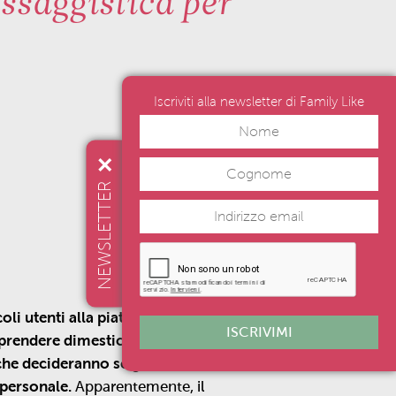
essaggistica per
Iscriviti alla newsletter di Family Like
NEWSLETTER
oli utenti alla piattaforma più
ISCRIVIMI
 prendere dimestichezza con la
 che decideranno se gestire, in
 personale.
Apparentemente, il