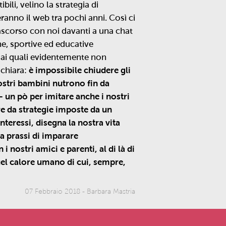
ili, velino la strategia di
ranno il web tra pochi anni. Così ci
ascorso con noi davanti a una chat
che, sportive ed educative
ri ai quali evidentemente non
 chiara:
è impossibile chiudere gli
nostri bambini nutrono fin da
 – un pò per imitare anche i nostri
 da strategie imposte da un
interessi, disegna la nostra vita
a prassi di imparare
i nostri amici e parenti, al di là di
uel calore umano di cui, sempre,
07 Febbraio 2018
-
Barbara Mastria