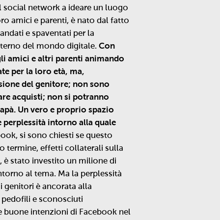
 social network a ideare un luogo
oro amici e parenti, è nato dal fatto
ndati e spaventati per la
interno del mondo digitale.
Con
li amici e altri parenti animando
te per la loro età, ma,
isione del genitore; non sono
uare acquisti; non si potranno
apà. Un vero e proprio spazio
perplessità intorno alla quale
book, si sono chiesti se questo
termine, effetti collaterali sulla
, è stato investito un milione di
ntorno al tema. Ma la perplessità
i genitori è ancorata alla
a pedofili e sconosciuti
le buone intenzioni di Facebook nel