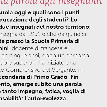
 la parola agli insegnanti
uola oggi e quali sono i punti
educazione degli studenti?
Lo
 insegnati del nostro territorio:
nsegna dal 1991 e che da quindici
e presso la Scuola Primaria di
hini
, docente di francese e
 da cinque anni, dopo un percorso
ole superiori, ha iniziato una
tuto Comprensivo del Vergante, in
Secondaria di Primo Grado
Fin
.
conto, emerge subito una parola
 tanto impegno, fatica, voglia di
sabilità: l’autorevolezza.