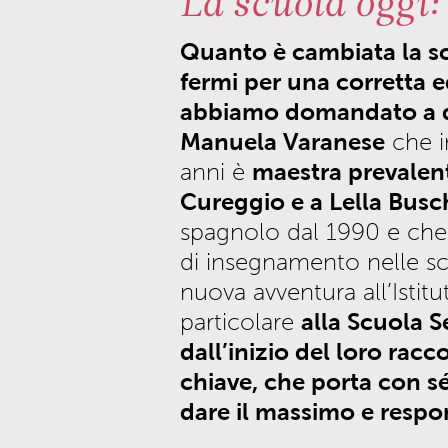
La scuola oggi:
Quanto è cambiata la sc
fermi per una corretta 
abbiamo domandato a due
Manuela Varanese
che i
maestra prevalent
anni è
Cureggio e a Lella Busc
spagnolo dal 1990 e che
di insegnamento nelle scu
nuova avventura all’Isti
alla Scuola 
particolare
dall’inizio del loro rac
chiave, che porta con sé
dare il massimo e respon