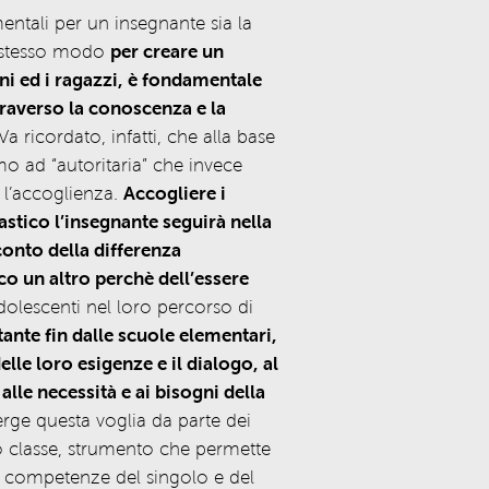
ntali per un insegnante sia la
o stesso modo
per creare un
ni ed i ragazzi, è fondamentale
traverso la conoscenza e la
a ricordato, infatti, che alla base
o ad “autoritaria” che invece
 l’accoglienza.
Accogliere i
astico l’insegnante seguirà nella
conto della differenza
co un altro perchè dell’essere
dolescenti nel loro percorso di
nte fin dalle scuole elementari,
lle loro esigenze e il dialogo, al
alle necessità e ai bisogni della
erge questa voglia da parte dei
o classe, strumento che permette
la competenze del singolo e del