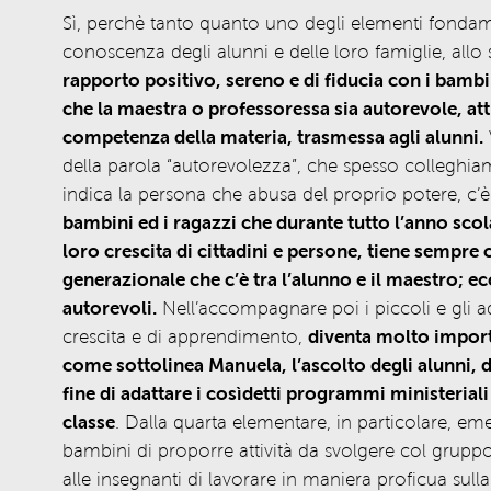
Sì, perchè tanto quanto uno degli elementi fondame
conoscenza degli alunni e delle loro famiglie, all
rapporto positivo, sereno e di fiducia con i bambi
che la maestra o professoressa sia autorevole, at
competenza della materia, trasmessa agli alunni.
V
della parola “autorevolezza”, che spesso colleghiam
indica la persona che abusa del proprio potere, c’è
bambini ed i ragazzi che durante tutto l’anno scol
loro crescita di cittadini e persone, tiene sempre 
generazionale che c’è tra l’alunno e il maestro; ec
autorevoli.
Nell’accompagnare poi i piccoli e gli a
crescita e di apprendimento,
diventa molto importa
come sottolinea Manuela, l’ascolto degli alunni, de
fine di adattare i cosìdetti programmi ministeriali 
classe
. Dalla quarta elementare, in particolare, em
bambini di proporre attività da svolgere col grupp
alle insegnanti di lavorare in maniera proficua sul