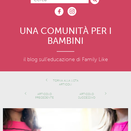
UNA COMUNITÀ PER I
BAMBINI
il blog sull'educazione di Family Like
TORNA ALLA LISTA
ARTICOLI
ARTICOLO
ARTICOLO
PRECEDENTE
SUCCESSIVO