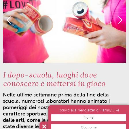
I dopo-scuola, luoghi dove
conoscere e mettersi in gioco
Nelle ultime settimane prima della fine della
scuola, numerosi laboratori hanno animato i
pomeriggi dei nostri dopo-scuola!
Da attività più a
Iscriviti alla newsletter di Family Like
carattere sportivo, ad altre legate alla musica,
dalle arti, come la danza, al giardinaggio: sono
state diverse le proposte per rendere più divertenti