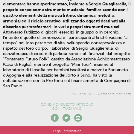
elementare hanno sperimentato, insieme a Sergio Quagliarella, il
proprio corpo come strumento musicale, familiarizzando con i
quattro elementi della musica (ritmo, dinamica, melodia,
armonia) ed il riciclo creativo, utilizzando oggetti destinati alla
discarica per trasformarli in veri e propri strumenti musicali
.
Attraverso l’utilizzo di giochi-esercizi, in gruppo o in cerchio,
l’intento è quello di armonizzare i partecipanti affinchè vadano “a
tempo” nel loro percorso di vita, sviluppando consapevolezza e
rispetto del loro corpo. I laboratori di Sergio Quaglierella, di
danzaterapia, di circo e di parkour sono stati finanziati dal progetto
“Fontaneto Futuro Folk”, gestito da Associazione Achilometrozero
(Casa di Paglia), mentre il progetto “Mini Tour”, insieme al
laboratorio di filosofia per bambini (svoltosi a marzo) a Fontaneto
d’Agogna e alla realizzazione dell’orto a Suno, ha visto la
collaborazione con la Pro loco e il finanziamento di Compagnia di
San Paolo.
12 Giugno 2018
-
Alessandra Martinetti
CONDIVIDI QUESTO ARTICOLO
CON I TUOI AMICI
Legal information