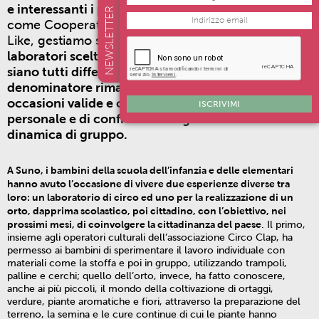
e interessanti i pomeriggi dei dopo-scuola
che,
NEWSLETTER
come Cooperativa Vedogiovane e progetto Family
Like, gestiamo sul territorio.
Nonostante i
laboratori scelti e vissuti dai bambini e dai ragazzi
siano tutti differenti, il minimo comune
denominatore rimane lo stesso per tutti: offrire
occasioni valide e coinvolgenti di crescita
ISCRIVIMI
personale e di confronto con gli altri nella
dinamica di gruppo.
A Suno, i bambini della scuola dell’infanzia e delle elementari
hanno avuto l’occasione di vivere due esperienze diverse tra
loro: un laboratorio di circo ed uno per la realizzazione di un
orto, dapprima scolastico, poi cittadino, con l’obiettivo, nei
prossimi mesi, di coinvolgere la cittadinanza del paese
. Il primo,
insieme agli operatori culturali dell’associazione Circo Clap, ha
permesso ai bambini di sperimentare il lavoro individuale con
materiali come la stoffa e poi in gruppo, utilizzando trampoli,
palline e cerchi; quello dell’orto, invece, ha fatto conoscere,
anche ai più piccoli, il mondo della coltivazione di ortaggi,
verdure, piante aromatiche e fiori, attraverso la preparazione del
terreno, la semina e le cure continue di cui le piante hanno