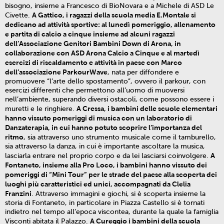
bisogno, insieme a Francesco di BioNovara e a Michele di ASD Le
A Gattico, i ragazzi della scuola media E.Montale si
Civette.
dedicano ad attività sportive: al lunedì pomeriggio, allenamento
e partita di calcio a cinque insieme ad alcuni ragazzi
dell’Associazione Genitori Bambini Down di Arona, in
collaborazione con ASD Arona Calcio a Cinque e al martedì
esercizi di riscaldamento e attività in paese con Marco
dell’associazione ParkourWave
, nata per diffondere e
promuovere “l’arte dello spostamento”, ovvero il parkour, con
esercizi differenti che permettono all’uomo di muoversi
nell’ambiente, superando diversi ostacoli, come possono essere i
A Cressa, i bambini delle scuole elementari
muretti e le ringhiere.
hanno vissuto pomeriggi di musica con un laboratorio di
Danzaterapia, in cui hanno potuto scoprire l’importanza del
ritmo
, sia attraverso uno strumento musicale come il tamburello,
sia attraverso la danza, in cui è importante ascoltare la musica,
A
lasciarla entrare nel proprio corpo e da lei lasciarsi coinvolgere.
Fontaneto, insieme alla Pro Loco, i bambini hanno vissuto dei
pomeriggi di “Mini Tour” per le strade del paese alla scoperta dei
luoghi più caratteristici ed unici, accompagnati da Clelia
Franzini
. Attraverso immagini e giochi, si è scoperta insieme la
storia di Fontaneto, in particolare in Piazza Castello si è tornati
indietro nel tempo all’epoca viscontea, durante la quale la famiglia
A Cureggio i bambini della scuola
Visconti abitata il Palazzo.