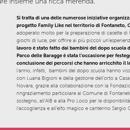
tare insieme una ricca merenda.
Si tratta di una delle numerose iniziative organizz
progetto Family Like nel territorio di Fontaneto, 
adoperato molto per la preparazione di casette di fo
giochi di luce, per offrire ai più piccoli un’esperie
lavoro è stato fatto dai bambini del dopo scuola d
Parco delle Baragge è stata l’occasione per festeggi
conclusione dei percorsi che hanno arricchito il 
l’anno, infatti, bambini del dopo scuola hanno viss
con Luana Bigioni e della gestione dell’orto a Casa
Novara, grazie alla collaborazione con la Fondaz
ringraziamento particolare al Comune di Fontaneto 
sostegno, all’AIB e alla Pro Loco per le disponibilità 
l’accoglienza e all’elfo magico e canterino Sergio Q