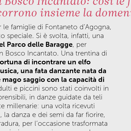
 Bosco Incantato: così le 
corrono insieme la domen
 le famiglie di Fontaneto d’Agogna,
 speciale. Si è svolta, infatti, una
el Parco delle Baragge
, per
in Bosco Incantato. Una trentina di
fortuna di incontrare un elfo
usica, una fata danzante nata da
 mago saggio con la capacità di
dulti e piccini sono stati coinvolti in
ensibili, in danze guidate da teli
te millenarie: una volta ricevuti
, la danza e dei semi da far fiorire,
 radura, per l’occasione trasformata