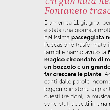
Un giornata nel
Fontaneto tras
Domenica 11 giugno, per
è stata una giornata molto
passeggiata n
bellissima
l’occasione trasformato 
famiglie hanno avuto la
magico circondato di m
un bozzolo e un grande
far crescere le piante
. A
canti dalle parole incompr
leggeri e in storie di pian
questi tre doni, la musica
sono stati accolti in una