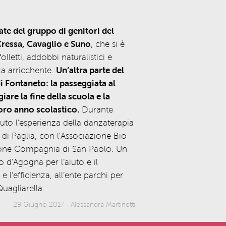
ate del gruppo di genitori del
Cressa, Cavaglio e Suno
, che si è
lletti, addobbi naturalistici e
nza arricchente.
Un’altra parte del
i Fontaneto: la passeggiata al
are la fine della scuola e la
loro anno scolastico.
Durante
uto l’esperienza della danzaterapia
 di Paglia, con l’Associazione Bio
ione Compagnia di San Paolo. Un
d’Agogna per l’aiuto e il
e l’efficienza, all’ente parchi per
uagliarella.
29 Giugno 2017
-
Alessandra Martinetti