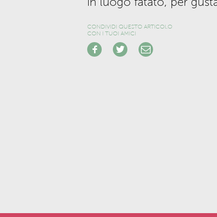
in luogo fatato, per gus
CONDIVIDI QUESTO ARTICOLO
CON I TUOI AMICI