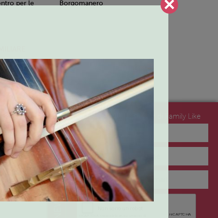
tro per le
Borgomanero
MILIARE
Iscriviti alla newsletter di Family Like
no del
NEWSLETTER
lo 2 – Arona