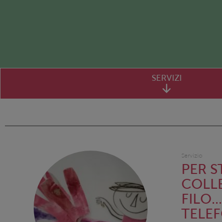
SERVIZI
Servizio
PER S
COLL
FILO..
TELE