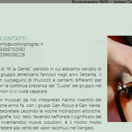
Borgomanero (NO) – presso Cen
Famiglie
Servizio
 EMOZIONI
SERVIZIO DI MEDIAZIONE FA
CONTATTI
info@workinprogres.it
3486702092
3396086226
i di “W la Gente”, periodo in cui abbiamo cercato di
al gruppo americano famoso negli anni Settanta. Il
usseguirsi di musicisti e cantanti differenti per
n la continua presenza del “Cuore” del gruppo nel
 non ci si vuole separare.
ri si svolgeranno una volta
Su appuntamento
Pianterre
ana dopo le 16.30. I giorni
Municipio di Arona, Via San Car
 musicali da noi interpretati hanno risentito dei
oncordate in base alle
(NO)
lche anno fa, con i gruppi Gen Rosso e Gen Verde,
tà dei genitori.
nterpretate secondo le nostre inclinazioni artistiche,
Gli incontri si
a Briga Novarese – Via Dante,
fie, luci, testi, facendo riaffiorare il significato del
 – Via Usellini, 11
 inventandosi nuove soluzioni, è il nostro modo
edere alla verità dei valori racchiusi nel Vangelo.