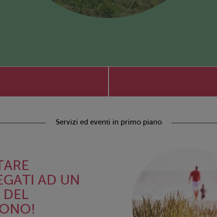
Servizi ed eventi in primo piano
TARE
EGATI AD UN
. DEL
FONO!