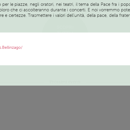
le piazze, negli oratori, nei teatri, il tema della Pace fra i popoli, 
coloro che ci ascolteranno durante i concerti. E noi vorremmo pot
re e certezze. Trasmettere i valori dell’unità, della pace, della fratern
SCOPRI
TUTTI I
SERVIZI ED
EVENTI
.Bellinzago/
Prossimi eventi