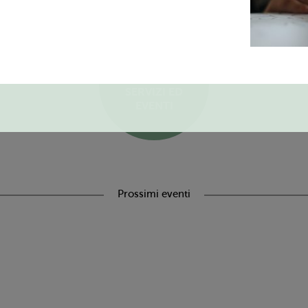
SCOPRI
TUTTI I
SERVIZI ED
EVENTI
Prossimi eventi