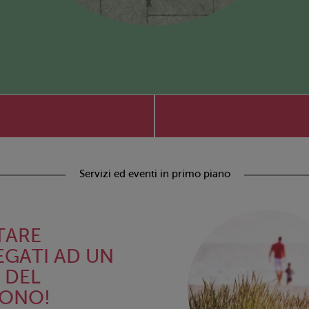
Servizi ed eventi in primo piano
TARE
EGATI AD UN
. DEL
FONO!