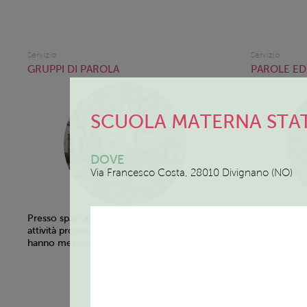
Servizio
Servizio
GRUPPI DI PAROLA
PAROLE ED
SCUOLA MATERNA STAT
DOVE
Via Francesco Costa, 28010 Divignano (NO)
Gli incont
Presso spazi adeguati allo svolgimento delle
alla settim
attività proposte ai bambini che i tre Enti
hanno messo a disposizione.
verranno c
disponibili
svolgeranno 
22 o ad Arona