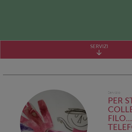
SERVIZI
Servizio
PER S
COLL
FILO..
TELE