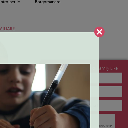
tro per le
Borgomanero
MILIARE
Iscriviti alla newsletter di Family Like
no del
NEWSLETTER
lo 2 – Arona