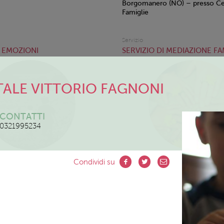
Borgomanero (NO) – presso Cen
Famiglie
Servizio
 EMOZIONI
SERVIZIO DI MEDIAZIONE FA
ALE VITTORIO FAGNONI
CONTATTI
0321995234
ri si svolgeranno una volta
Su appuntamento
Pianterre
Condividi su
ana dopo le 16.30. I giorni
Municipio di Arona, Via San Car
oncordate in base alle
(NO)
tà dei genitori.
Gli incontri si
a Briga Novarese – Via Dante,
 – Via Usellini, 11