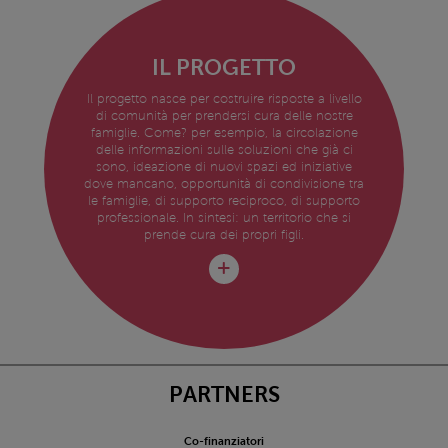
IL PROGETTO
Il progetto nasce per costruire risposte a livello
di comunità per prendersi cura delle nostre
famiglie. Come? per esempio, la circolazione
delle informazioni sulle soluzioni che già ci
sono, ideazione di nuovi spazi ed iniziative
dove mancano, opportunità di condivisione tra
le famiglie, di supporto reciproco, di supporto
professionale. In sintesi: un territorio che si
prende cura dei propri figli.
PARTNERS
Co-finanziatori