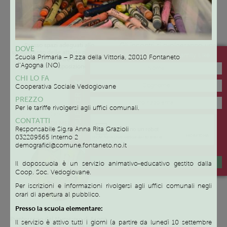
Gli incontri si svolgeranno una
Presso spazi adeguati allo
DOVE
volta alla settimana dopo le
svolgimento delle attività proposte
Iscriviti alla newsletter di Family Like
Scuola Primaria – P.zza della Vittoria, 28010 Fontaneto
16.30. I giorni verranno
ai bambini che i tre Enti hanno
d’Agogna (NO)
concordate in base alle
messo a disposizione.
disponibilità dei genitori.
CHI LO FA
Gli incontri si svolgeranno a Briga
Cooperativa Sociale Vedogiovane
Novarese – Via Dante, 22 o ad
NEWSLETTER
Arona – Via Usellini, 11
PREZZO
Per le tariffe rivolgersi agli uffici comunali.
Servizio
CONTATTI
SERVIZIO DI MEDIAZIONE
Responsabile Sig.ra Anna Rita Grazioli
FAMILIARE
032289565
Interno 2
demografici@comune.fontaneto.no.it
ISCRIVIMI
Il doposcuola è un servizio animativo-educativo gestito dalla
Coop. Soc. Vedogiovane.
Per iscrizioni e informazioni rivolgersi agli uffici comunali negli
orari di apertura al pubblico.
Presso la scuola elementare:
Su appuntamento
Pianterreno del Municipio di Arona,
Il servizio è attivo tutti i giorni (a partire da lunedì 10 settembre
Via San Carlo 2 – Arona (NO)