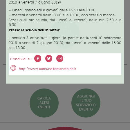
2018 a venerdì 7 giugno 2019)
– lunedì, mercoledì e giovedì dalle 15.30 alle 18.00
– martedì e venerdì dalle 13.00 alle 18.00, con servizio mensa
Servizio di pre-scuola, dal lunedì al venerdì, dalle ore 7.30 alle
8.30
SCOPRI
Presso la scuola dell’infanzia:
TUTTI I
SERVIZI ED
Il servizio è attivo tutti i giorni (a partire da lunedì 10 settembre
EVENTI
2018 a venerdì 7 giugno 2019), da lunedì a venerdì dalle 16.00
alle 18.00.
Condividi su
Prossimi eventi
http://www.comune.fontaneto.no.it
AGGIUNGI
CARICA
IL TUO
ALTRI
SERVIZIO O
EVENTI
EVENTO