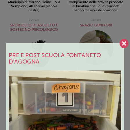
Municipio di Marano Ticino – Via
svolgimento delle attività proposte
Sempione, 40 (primo piano a
ai bambini che i due Consorzi
destra)
hanno messo a disposizione.
Servizio
Servizio
SPORTELLO DI ASCOLTO E
SPAZIO GENITORI
SOSTEGNO PSICOLOGICO
PRE E POST SCUOLA FONTANETO
D’AGOGNA
Dal lunedì al venerdì previo
appuntamento telefonico
Nelle mattine di lunedì,
martedì e mercoledì previo
Presso la sede del Centro per le
appuntamento telefonico.
famiglia – uffici territoriali del
C.I.S.S. – Viale Libertà, 30,
Viale Libertà, 30, 28021
Borgomanero
Borgomanero (NO) – presso
Centro per le Famiglie
Servizio
Servizio
GRUPPI DI PAROLA
PAROLE ED EMOZIONI