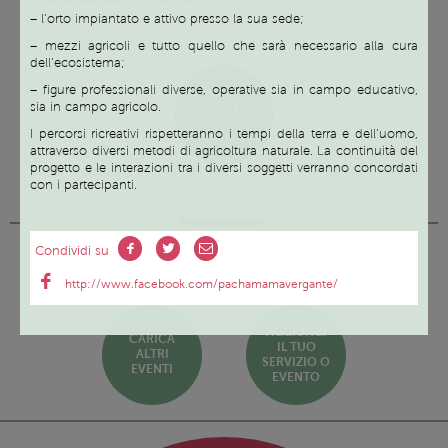
– l’orto impiantato e attivo presso la sua sede;
– mezzi agricoli e tutto quello che sarà necessario alla cura
dell’ecosistema;
– figure professionali diverse, operative sia in campo educativo,
SCOPRI
TUTTI I
sia in campo agricolo.
SERVIZI ED
I percorsi ricreativi rispetteranno i tempi della terra e dell’uomo,
EVENTI
attraverso diversi metodi di agricoltura naturale. La continuità del
progetto e le interazioni tra i diversi soggetti verranno concordati
con i partecipanti.
Prossimi eventi
Condividi su
http://www.facebook.com/pachamamavergante/
AGGIUNGI
CARICA
IL TUO
ALTRI
SERVIZIO O
EVENTI
EVENTO