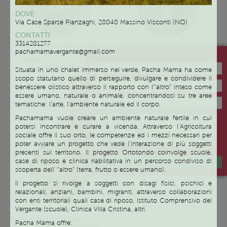
DOVE
Via Case Sparse Pianzaghi, 28040
Massino Visconti (NO)
CONTATTI
3314281277
Gli incontri si svolgeranno una
Presso spazi adeguati allo
volta alla settimana dopo le
pachamamavergante@gmail.com
svolgimento delle attività proposte
Iscriviti alla newsletter di Family Like
16.30. I giorni verranno
ai bambini che i tre Enti hanno
concordate in base alle
messo a disposizione.
Situata in uno chalet immerso nel verde, Pacha Mama ha come
disponibilità dei genitori.
scopo statutario quello di perseguire, divulgare e condividere il
Gli incontri si svolgeranno a Briga
benessere olistico attraverso il rapporto con l'”altro” inteso come
Novarese – Via Dante, 22 o ad
NEWSLETTER
essere umano, naturale o animale, concentrandosi su tre aree
Arona – Via Usellini, 11
tematiche: l’arte, l’ambiente naturale ed il corpo.
Servizio
Pachamama vuole creare un ambiente naturale fertile in cui
SERVIZIO DI MEDIAZIONE
potersi incontrare e curare a vicenda. Attraverso l’Agricoltura
FAMILIARE
sociale offre il suo orto, le competenze ed i mezzi necessari per
poter avviare un progetto che vede l’interazione di più soggetti
presenti sul territorio. Il progetto Ortotondo coinvolge scuole,
case di riposo e clinica riabilitativa in un percorso condiviso di
ISCRIVIMI
scoperta dell’ “altro” (terra, frutto o essere umano).
Il progetto si rivolge a soggetti con disagi fisici, psichici e
relazionali, anziani, bambini, migranti, attraverso collaborazioni
con enti territoriali quali case di riposo, Istituto Comprensivo del
Su appuntamento
Vergante (scuole), Clinica Villa Cristina, altri.
Pianterreno del Municipio di Arona,
Pacha Mama offre:
Via San Carlo 2 – Arona (NO)