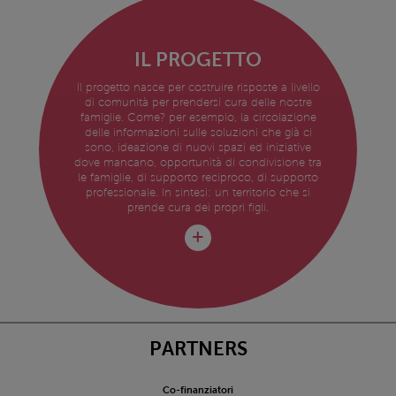
IL PROGETTO
Il progetto nasce per costruire risposte a livello
di comunità per prendersi cura delle nostre
famiglie. Come? per esempio, la circolazione
delle informazioni sulle soluzioni che già ci
sono, ideazione di nuovi spazi ed iniziative
dove mancano, opportunità di condivisione tra
le famiglie, di supporto reciproco, di supporto
professionale. In sintesi: un territorio che si
prende cura dei propri figli.
PARTNERS
Co-finanziatori