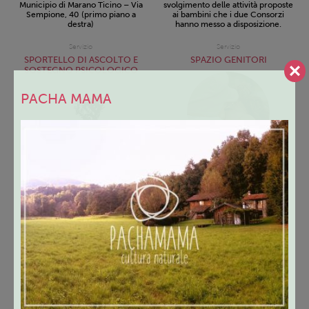
Municipio di Marano Ticino – Via
svolgimento delle attività proposte
Sempione, 40 (primo piano a
ai bambini che i due Consorzi
destra)
hanno messo a disposizione.
Servizio
Servizio
SPORTELLO DI ASCOLTO E
SPAZIO GENITORI
SOSTEGNO PSICOLOGICO
PACHA MAMA
Dal lunedì al venerdì previo
appuntamento telefonico
Nelle mattine di lunedì,
martedì e mercoledì previo
Presso la sede del Centro per le
appuntamento telefonico.
famiglia – uffici territoriali del
C.I.S.S. – Viale Libertà, 30,
Viale Libertà, 30, 28021
Borgomanero
Borgomanero (NO) – presso
Centro per le Famiglie
Servizio
Servizio
GRUPPI DI PAROLA
PAROLE ED EMOZIONI