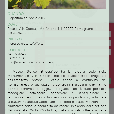
QUANDO
Riapertura ad Aprile 2017
Gli incontri si svolgeranno una
Presso spazi adeguati allo
DOVE
volta alla settimana dopo le
svolgimento delle attività proposte
Iscriviti alla newsletter di Family Like
Presso Villa Caccia – Via Antonelli, 1, 28078 Romagnano
16.30. I giorni verranno
ai bambini che i tre Enti hanno
Sesia (NO)
concordate in base alle
messo a disposizione.
disponibilità dei genitori.
PREZZO
Gli incontri si svolgeranno a Briga
Ingresso gratuito/offerta
Novarese – Via Dante, 22 o ad
NEWSLETTER
Arona – Via Usellini, 11
CONTATTI
3421631245
Servizio
3932776391
SERVIZIO DI MEDIAZIONE
info@museostoricoromagnano.it
FAMILIARE
Il Museo Storico Etnografico ha la propria sede nella
monumentale Villa Caccia, edificio ottocentesco, progettato
dall’architetto Antonelli. Grazie anche al contributo dei
ISCRIVIMI
Romagnanesi, privati cittadini, contadini e artigiani, che hanno
donato centinaia di oggetti, fotografie, libri, è stato possibile
raccogliere, catalogare, conservare e salvaguardare le
testimonianze di una civiltà che con il proprio lavoro, la fatica e
la cultura ha saputo valorizzare il territorio e le sue tradizioni.
Su appuntamento
Numerose sono le peculiarità da vedere, iniziando dalla sezione
Pianterreno del Municipio di Arona,
dedicata alla Civiltà Contadina, nella cui sala, oltre alla vasta
Via San Carlo 2 – Arona (NO)