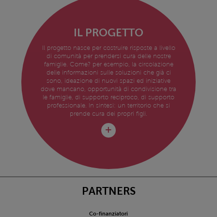
IL PROGETTO
Il progetto nasce per costruire risposte a livello
di comunità per prendersi cura delle nostre
famiglie. Come? per esempio, la circolazione
delle informazioni sulle soluzioni che già ci
sono, ideazione di nuovi spazi ed iniziative
dove mancano, opportunità di condivisione tra
le famiglie, di supporto reciproco, di supporto
professionale. In sintesi: un territorio che si
prende cura dei propri figli.
PARTNERS
Co-finanziatori