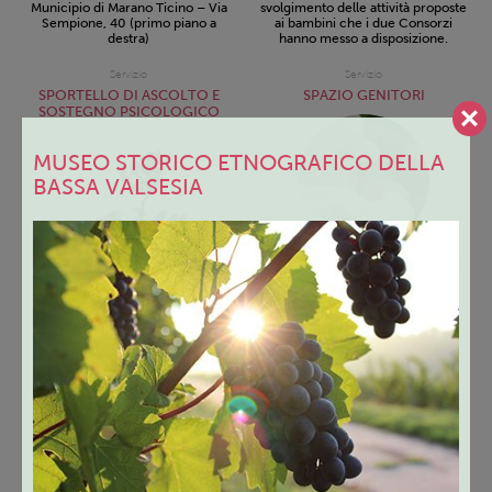
Municipio di Marano Ticino – Via
svolgimento delle attività proposte
Sempione, 40 (primo piano a
ai bambini che i due Consorzi
destra)
hanno messo a disposizione.
Servizio
Servizio
SPORTELLO DI ASCOLTO E
SPAZIO GENITORI
SOSTEGNO PSICOLOGICO
MUSEO STORICO ETNOGRAFICO DELLA
BASSA VALSESIA
Dal lunedì al venerdì previo
appuntamento telefonico
Nelle mattine di lunedì,
martedì e mercoledì previo
Presso la sede del Centro per le
appuntamento telefonico.
famiglia – uffici territoriali del
C.I.S.S. – Viale Libertà, 30,
Viale Libertà, 30, 28021
Borgomanero
Borgomanero (NO) – presso
Centro per le Famiglie
Servizio
Servizio
GRUPPI DI PAROLA
PAROLE ED EMOZIONI