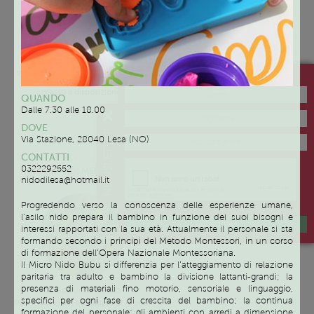
Gli incontri si svolgeranno una
Presso spazi adeguati allo
volta alla settimana dopo le
svolgimento delle attività proposte
Iscriviti alla newsletter di Family Like
16.30. I giorni verranno
ai bambini che i tre Enti hanno
concordate in base alle
messo a disposizione.
QUANDO
disponibilità dei genitori.
Dalle 7.30 alle 18.00
Gli incontri si svolgeranno a Briga
Novarese – Via Dante, 22 o ad
DOVE
NEWSLETTER
Arona – Via Usellini, 11
Via Stazione, 28040 Lesa (NO)
CONTATTI
Servizio
0322292552
SERVIZIO DI MEDIAZIONE
nidodilesa@hotmail.it
FAMILIARE
Progredendo verso la conoscenza delle esperienze umane,
l’asilo nido prepara il bambino in funzione dei suoi bisogni e
ISCRIVIMI
interessi rapportati con la sua età. Attualmente il personale si sta
formando secondo i principi del Metodo Montessori, in un corso
di formazione dell’Opera Nazionale Montessoriana.
Il Micro Nido Bubu si differenzia per l’a
tteggiamento di relazione
paritaria tra adulto e bambino la divisione lattanti-grandi; la
presenza di materiali fino motorio, sensoriale e linguaggio,
Su appuntamento
specifici per ogni fase di crescita del bambino; la continua
Pianterreno del Municipio di Arona,
formazione del personale; gli ambienti con arredi a dimensione
Via San Carlo 2 – Arona (NO)