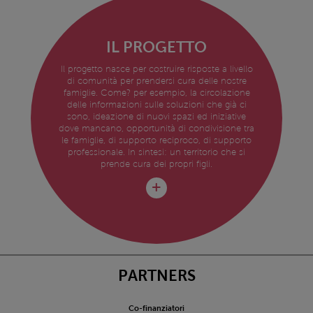
IL PROGETTO
Il progetto nasce per costruire risposte a livello
di comunità per prendersi cura delle nostre
famiglie. Come? per esempio, la circolazione
delle informazioni sulle soluzioni che già ci
sono, ideazione di nuovi spazi ed iniziative
dove mancano, opportunità di condivisione tra
le famiglie, di supporto reciproco, di supporto
professionale. In sintesi: un territorio che si
prende cura dei propri figli.
PARTNERS
Co-finanziatori