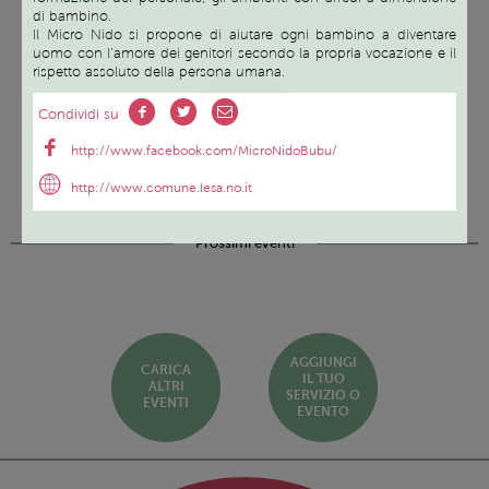
di bambino.
Il Micro Nido si propone di aiutare ogni bambino a diventare
uomo con l’amore dei genitori secondo la propria vocazione e il
rispetto assoluto della persona umana.
SCOPRI
Condividi su
TUTTI I
SERVIZI ED
EVENTI
http://www.facebook.com/MicroNidoBubu/
http://www.comune.lesa.no.it
Prossimi eventi
AGGIUNGI
CARICA
IL TUO
ALTRI
SERVIZIO O
EVENTI
EVENTO