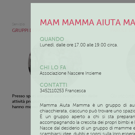
MAM MAMMA AIUTA M
Servizio
Servizio
GRUPPI DI PAROLA
PAROLE ED
QUANDO
Lunedì, dalle ore 17.00 alle 19.00 circa.
CHI LO FA
Associazione Nascere Insieme
CONTATTI
3452110253
Francesca
Gli incont
Presso spazi adeguati allo svolgimento delle
alla settim
attività proposte ai bambini che i tre Enti
Mamma Aiuta Mamma è un gruppo di auto
hanno messo a disposizione.
verranno c
chiacchierata, ciascuno può trovare uno spazio
disponibili
È un gruppo aperto a chi si sta preparand
svolgeranno 
accompagnando la crescita dei propri bimbi e 
22 o ad Arona
Nasce dal desiderio di un gruppo di mamme e d
scambiarsi idee, dubbi e sogni sulla loro esperie