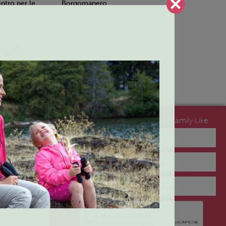
tro per le
Borgomanero
MILIARE
Iscriviti alla newsletter di Family Like
no del
NEWSLETTER
lo 2 – Arona