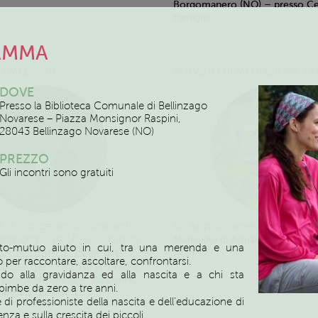
Borgomanero (NO) – presso Cen
Famiglie
AMMA
Servizio
 EMOZIONI
SERVIZIO DI MEDIAZIONE FA
DOVE
Presso la Biblioteca Comunale di Bellinzago
Novarese – Piazza Monsignor Raspini,
28043 Bellinzago Novarese (NO)
PREZZO
Gli incontri sono gratuiti
ri si svolgeranno una volta
Su appuntamento
Pianterre
ana dopo le 16.30. I giorni
Municipio di Arona, Via San Car
-mutuo aiuto in cui, tra una merenda e una
oncordate in base alle
(NO)
 per raccontare, ascoltare, confrontarsi.
tà dei genitori.
Gli incontri si
o alla gravidanza ed alla nascita e a chi sta
a Briga Novarese – Via Dante,
bimbe da zero a tre anni.
 – Via Usellini, 11
i professioniste della nascita e dell’educazione di
nza e sulla crescita dei piccoli.