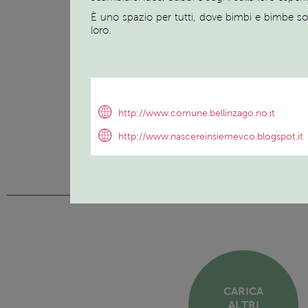
È uno spazio per tutti, dove bimbi e bimbe son
loro.
http://www.comune.bellinzago.no.it
http://www.nascereinsiemevco.blogspot.it
CARICA
ALTRI