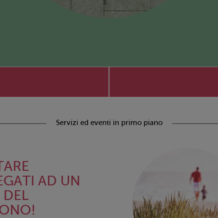
Servizi ed eventi in primo piano
TARE
EGATI AD UN
. DEL
FONO!