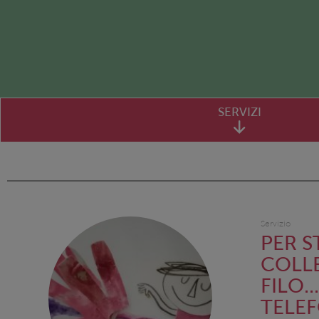
SERVIZI
Servizio
PER S
COLL
FILO..
TELE