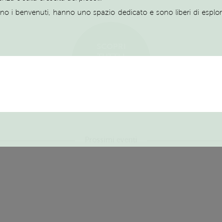
o i benvenuti, hanno uno spazio dedicato e sono liberi di esplorar
SCOPRI
TUTTI I
SERVIZI ED
EVENTI
Prossimi eventi