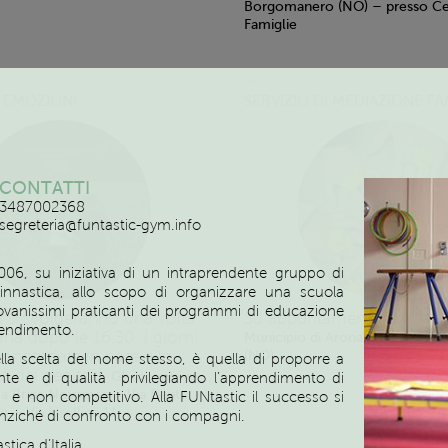
Borgomanero (NO) – presso Cen
Famiglie
Servizio
 EMOZIONI
SERVIZIO DI MEDIAZIONE FA
CONTATTI
3487002368
segreteria@funtastic-gym.info
6, su iniziativa di un intraprendente gruppo di
ginnastica, allo scopo di organizzare una scuola
giovanissimi praticanti dei programmi di educazione
ri si svolgeranno una volta
Su appuntamento
Pianterre
prendimento.
ana dopo le 16.30. I giorni
Municipio di Arona, Via San Car
oncordate in base alle
(NO)
 nella scelta del nome stesso, è quella di proporre a
tà dei genitori.
Gli incontri si
ente e di qualità privilegiando l’apprendimento di
a Briga Novarese – Via Dante,
e e non competitivo. Alla FUNtastic il successo si
 – Via Usellini, 11
anziché di confronto con i compagni.
tica d’Italia.