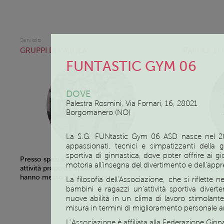
Servizio
Servizio
GRUPPI DI PAROLA
PAROLE ED
FUNTASTIC GYM 06
DOVE
Palestra Rosmini, Via Fornari, 16, 28021
Borgomanero (NO)
La S.G. FUNtastic Gym 06 ASD nasce nel 200
appassionati, tecnici e simpatizzanti della 
sportiva di ginnastica, dove poter offrire ai 
Gli incont
Presso spazi adeguati allo svolgimento delle
motoria all’insegna del divertimento e dell’ap
alla settim
attività proposte ai bambini che i tre Enti
hanno messo a disposizione.
verranno c
La filosofia dell’Associazione, che si riflette
disponibili
bambini e ragazzi un’attività sportiva divert
svolgeranno 
nuove abilità in un clima di lavoro stimolant
22 o ad Arona
misura in termini di miglioramento personale 
L’Associazione è affiliata alla Federazione Ginnas