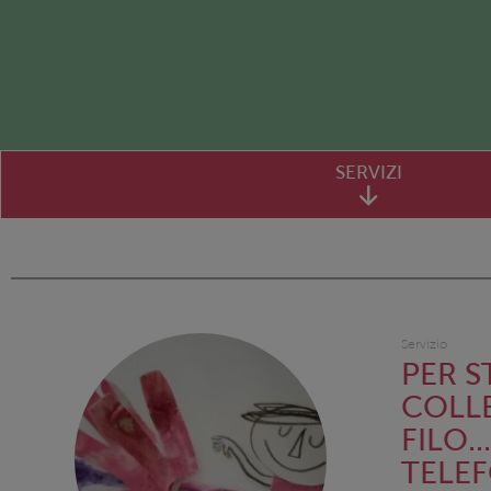
SERVIZI
Servizio
PER S
COLL
FILO..
TELE