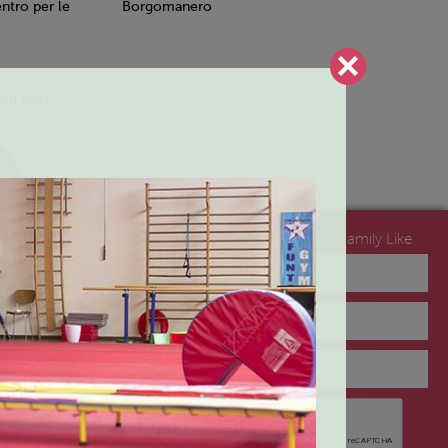
tro per le
Borgomanero
MILIARE
Iscriviti alla newsletter di Family Like
no del
NEWSLETTER
lo 2 – Arona