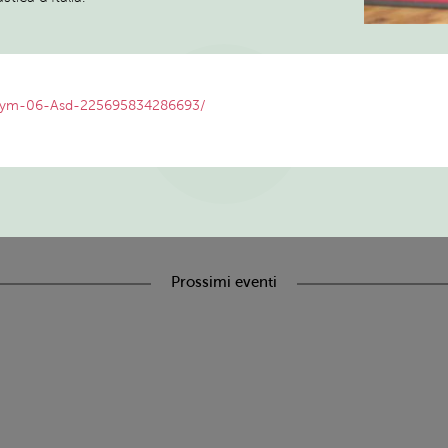
SCOPRI
-Gym-06-Asd-225695834286693/
TUTTI I
SERVIZI ED
EVENTI
Prossimi eventi