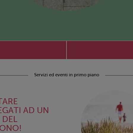
Servizi ed eventi in primo piano
TARE
EGATI AD UN
. DEL
FONO!