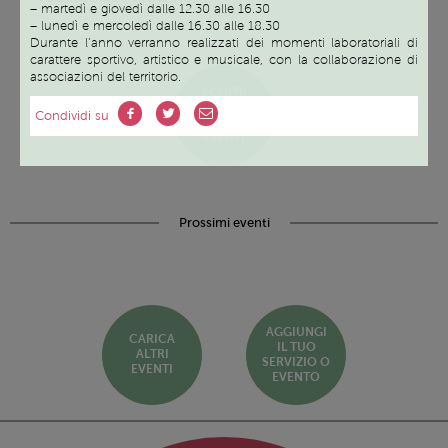
– martedì e giovedì dalle 12.30 alle 16.30
– lunedì e mercoledì dalle 16.30 alle 18.30
Durante l’anno verranno realizzati dei momenti laboratoriali di
carattere sportivo, artistico e musicale, con la collaborazione di
associazioni del territorio.
SCOPRI
TUTTI I
Condividi su
SERVIZI ED
EVENTI
Prossimi eventi
AGGIUNGI
CARICA
IL TUO
ALTRI
SERVIZIO O
EVENTI
EVENTO