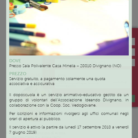
Gli incontri si svolgeranno una
Presso spazi adeguati allo
volta alla settimana dopo le
svolgimento delle attività proposte
Iscriviti alla newsletter di Family Like
16.30. I giorni verranno
ai bambini che i tre Enti hanno
concordate in base alle
messo a disposizione.
disponibilità dei genitori.
Gli incontri si svolgeranno a Briga
Novarese – Via Dante, 22 o ad
NEWSLETTER
Arona – Via Usellini, 11
DOVE
Presso Sala Polivalente Casa Minella – 28010 Divignano (NO)
Servizio
PREZZO
SERVIZIO DI MEDIAZIONE
Servizio gratuito, a pagamento solamente una quota
FAMILIARE
associativa e assicurativa
Il doposcuola è un servizio animativo-educativo gestito da un
ISCRIVIMI
gruppo di volontari dell’Associazione Ideando Divignano, in
collaborazione con la Coop. Soc. Vedogiovane.
Per iscrizioni e informazioni rivolgersi agli uffici comunali negli
orari di apertura al pubblico.
Su appuntamento
Il servizio è attivo (a partire da lunedì 17 settembre 2018 a venerdì
7 giugno 2019)
Pianterreno del Municipio di Arona,
Via San Carlo 2 – Arona (NO)