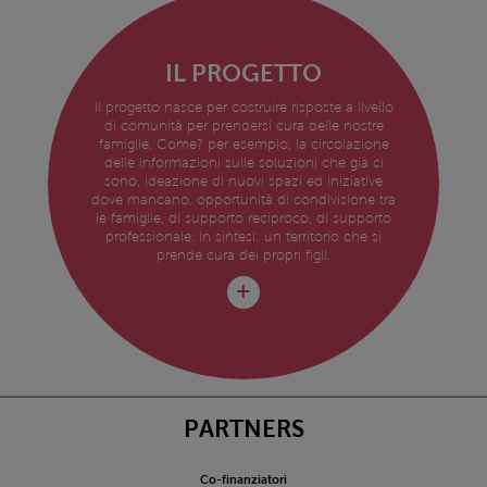
IL PROGETTO
Il progetto nasce per costruire risposte a livello
di comunità per prendersi cura delle nostre
famiglie. Come? per esempio, la circolazione
delle informazioni sulle soluzioni che già ci
sono, ideazione di nuovi spazi ed iniziative
dove mancano, opportunità di condivisione tra
le famiglie, di supporto reciproco, di supporto
professionale. In sintesi: un territorio che si
prende cura dei propri figli.
PARTNERS
Co-finanziatori