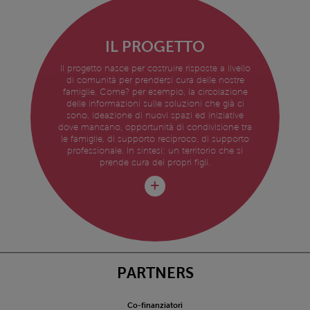
IL PROGETTO
Il progetto nasce per costruire risposte a livello
di comunità per prendersi cura delle nostre
famiglie. Come? per esempio, la circolazione
delle informazioni sulle soluzioni che già ci
sono, ideazione di nuovi spazi ed iniziative
dove mancano, opportunità di condivisione tra
le famiglie, di supporto reciproco, di supporto
professionale. In sintesi: un territorio che si
prende cura dei propri figli.
PARTNERS
Co-finanziatori