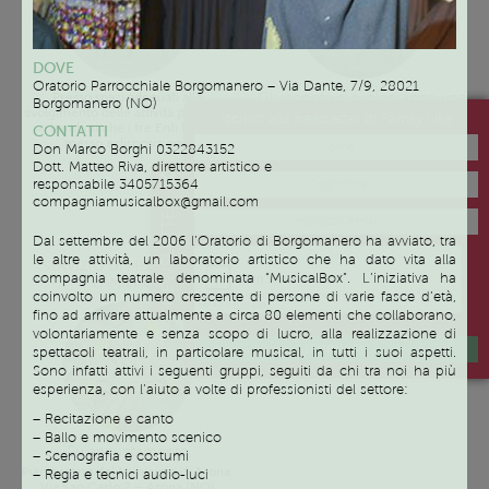
DOVE
Oratorio Parrocchiale Borgomanero – Via Dante, 7/9, 28021
Gli incontri si svolgeranno una
Presso spazi adeguati allo
Borgomanero (NO)
volta alla settimana dopo le
svolgimento delle attività proposte
Iscriviti alla newsletter di Family Like
16.30. I giorni verranno
ai bambini che i tre Enti hanno
CONTATTI
concordate in base alle
messo a disposizione.
Don Marco Borghi
0322843152
disponibilità dei genitori.
Dott. Matteo Riva, direttore artistico e
Gli incontri si svolgeranno a Briga
responsabile
3405715364
Novarese – Via Dante, 22 o ad
compagniamusicalbox@gmail.com
NEWSLETTER
Arona – Via Usellini, 11
Dal settembre del 2006 l’Oratorio di Borgomanero ha avviato, tra
Servizio
le altre attività, un laboratorio artistico che ha dato vita alla
SERVIZIO DI MEDIAZIONE
compagnia teatrale denominata “MusicalBox”. L’iniziativa ha
FAMILIARE
coinvolto un numero crescente di persone di varie fasce d’età,
fino ad arrivare attualmente a circa 80 elementi che collaborano,
volontariamente e senza scopo di lucro, alla realizzazione di
ISCRIVIMI
spettacoli teatrali, in particolare musical, in tutti i suoi aspetti.
Sono infatti attivi i seguenti gruppi, seguiti da chi tra noi ha più
esperienza, con l’aiuto a volte di professionisti del settore:
– Recitazione e canto
– Ballo e movimento scenico
Su appuntamento
– Scenografia e costumi
Pianterreno del Municipio di Arona,
– Regia e tecnici audio-luci
Via San Carlo 2 – Arona (NO)