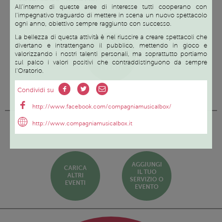
All’interno di queste aree di interesse tutti cooperano con
l’impegnativo traguardo di mettere in scena un nuovo spettacolo
ogni anno, obiettivo sempre raggiunto con successo.
La bellezza di questa attività è nel riuscire a creare spettacoli che
SCOPRI
divertano e intrattengano il pubblico, mettendo in gioco e
TUTTI I
valorizzando i nostri talenti personali, ma soprattutto portiamo
SERVIZI ED
sul palco i valori positivi che contraddistinguono da sempre
EVENTI
l’Oratorio.
Condividi su
http://www.facebook.com/compagniamusicalbox/
Prossimi eventi
http://www.compagniamusicalbox.it
AGGIUNGI
CARICA
IL TUO
ALTRI
SERVIZIO O
EVENTI
EVENTO