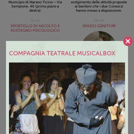
Municipio di Marano Ticino – Via
svolgimento delle attività proposte
Sempione, 40 (primo piano a
ai bambini che i due Consorzi
destra)
hanno messo a disposizione.
Servizio
Servizio
SPORTELLO DI ASCOLTO E
SPAZIO GENITORI
SOSTEGNO PSICOLOGICO
COMPAGNIA TEATRALE MUSICALBOX
Dal lunedì al venerdì previo
appuntamento telefonico
Nelle mattine di lunedì,
martedì e mercoledì previo
Presso la sede del Centro per le
appuntamento telefonico.
famiglia – uffici territoriali del
C.I.S.S. – Viale Libertà, 30,
Viale Libertà, 30, 28021
Borgomanero
Borgomanero (NO) – presso
Centro per le Famiglie
Servizio
Servizio
GRUPPI DI PAROLA
PAROLE ED EMOZIONI