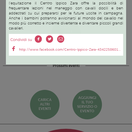
l’equitazione il Centro Ippico Zara offre la possibilità di
frequentare lezioni nel maneggio con cavalli docili e ben
addestrati su cui prepararsi per le future uscite in campagna.
Anche i bambini potranno avvicinarsi al mondo del cavallo nel
modo più corretto e insieme divertente e diventare piccoli grandi
SCOPRI
cavalieri.
TUTTI I
SERVIZI ED
Condividi su
EVENTI
http://www.facebook.com/Centro-Ippico-Zara-434225860102400/
Prossimi eventi
AGGIUNGI
CARICA
IL TUO
ALTRI
SERVIZIO O
EVENTI
EVENTO