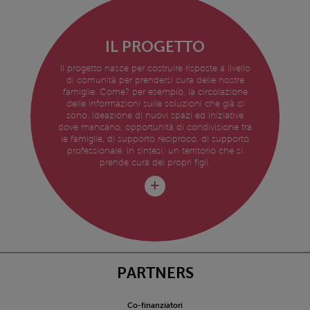
IL PROGETTO
Il progetto nasce per costruire risposte a livello
di comunità per prendersi cura delle nostre
famiglie. Come? per esempio, la circolazione
delle informazioni sulle soluzioni che già ci
sono, ideazione di nuovi spazi ed iniziative
dove mancano, opportunità di condivisione tra
le famiglie, di supporto reciproco, di supporto
professionale. In sintesi: un territorio che si
prende cura dei propri figli.
PARTNERS
Co-finanziatori