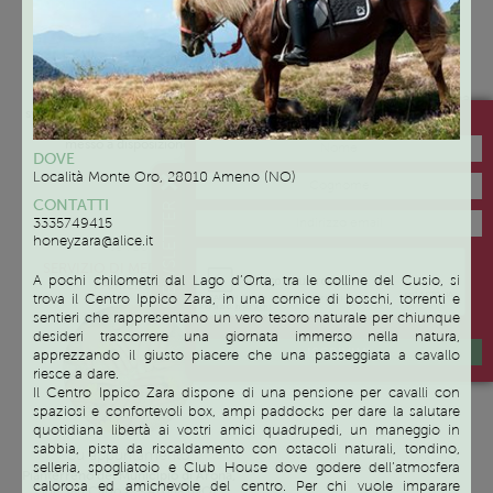
Gli incontri si svolgeranno una
Presso spazi adeguati allo
volta alla settimana dopo le
svolgimento delle attività proposte
Iscriviti alla newsletter di Family Like
16.30. I giorni verranno
ai bambini che i tre Enti hanno
concordate in base alle
messo a disposizione.
DOVE
disponibilità dei genitori.
Località Monte Oro, 28010 Ameno (NO)
Gli incontri si svolgeranno a Briga
Novarese – Via Dante, 22 o ad
CONTATTI
NEWSLETTER
Arona – Via Usellini, 11
3335749415
honeyzara@alice.it
Servizio
SERVIZIO DI MEDIAZIONE
A pochi chilometri dal Lago d’Orta, tra le colline del Cusio, si
FAMILIARE
trova il Centro Ippico Zara, in una cornice di boschi, torrenti e
sentieri che rappresentano un vero tesoro naturale per chiunque
desideri trascorrere una giornata immerso nella natura,
ISCRIVIMI
apprezzando il giusto piacere che una passeggiata a cavallo
riesce a dare.
Il Centro Ippico Zara dispone di una pensione per cavalli con
spaziosi e confortevoli box, ampi paddocks per dare la salutare
quotidiana libertà ai vostri amici quadrupedi, un maneggio in
sabbia, pista da riscaldamento con ostacoli naturali, tondino,
Su appuntamento
selleria, spogliatoio e Club House dove godere dell’atmosfera
Pianterreno del Municipio di Arona,
calorosa ed amichevole del centro. Per chi vuole imparare
Via San Carlo 2 – Arona (NO)