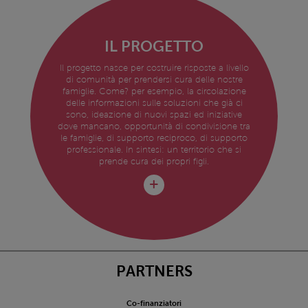
IL PROGETTO
Il progetto nasce per costruire risposte a livello
di comunità per prendersi cura delle nostre
famiglie. Come? per esempio, la circolazione
delle informazioni sulle soluzioni che già ci
sono, ideazione di nuovi spazi ed iniziative
dove mancano, opportunità di condivisione tra
le famiglie, di supporto reciproco, di supporto
professionale. In sintesi: un territorio che si
prende cura dei propri figli.
PARTNERS
Co-finanziatori