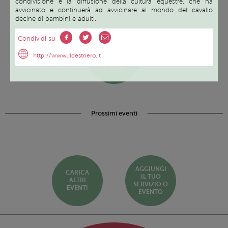
condivisione e la diffusione della cultura equestre, che ha
avvicinato e continuerà ad avvicinare al mondo del cavallo
decine di bambini e adulti.
Condividi su
SCOPRI
TUTTI I
http://www.ildestriero.it
SERVIZI ED
EVENTI
Prossimi eventi
AGGIUNGI
CARICA
IL TUO
ALTRI
SERVIZIO O
EVENTI
EVENTO