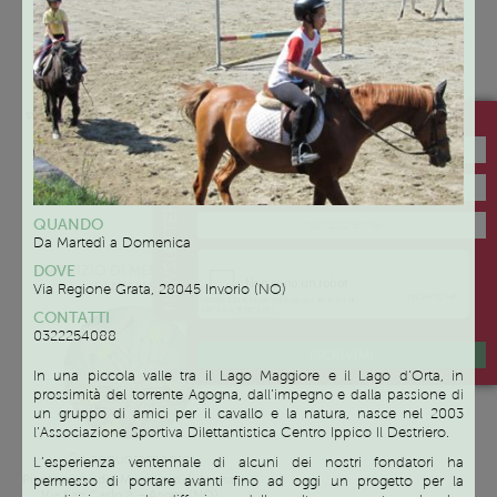
Gli incontri si svolgeranno una
Presso spazi adeguati allo
volta alla settimana dopo le
svolgimento delle attività proposte
Iscriviti alla newsletter di Family Like
16.30. I giorni verranno
ai bambini che i tre Enti hanno
concordate in base alle
messo a disposizione.
disponibilità dei genitori.
Gli incontri si svolgeranno a Briga
Novarese – Via Dante, 22 o ad
NEWSLETTER
Arona – Via Usellini, 11
QUANDO
Da Martedì a Domenica
Servizio
SERVIZIO DI MEDIAZIONE
DOVE
FAMILIARE
Via Regione Grata, 28045 Invorio (NO)
CONTATTI
0322254088
ISCRIVIMI
In una piccola valle tra il Lago Maggiore e il Lago d’Orta, in
prossimità del torrente Agogna, dall’impegno e dalla passione di
un gruppo di amici per il cavallo e la natura, nasce nel 2003
l’Associazione Sportiva Dilettantistica Centro Ippico Il Destriero.
Su appuntamento
L’esperienza ventennale di alcuni dei nostri fondatori ha
Pianterreno del Municipio di Arona,
permesso di portare avanti fino ad oggi un progetto per la
Via San Carlo 2 – Arona (NO)