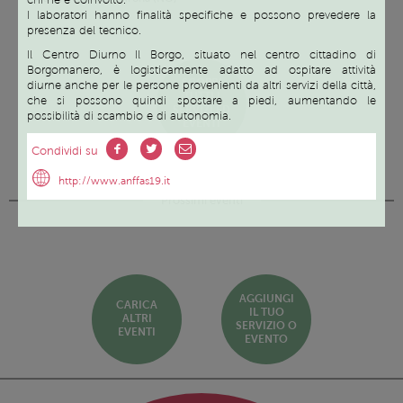
I laboratori hanno finalità specifiche e possono prevedere la
presenza del tecnico.
Il Centro Diurno Il Borgo, situato nel centro cittadino di
Borgomanero, è logisticamente adatto ad ospitare attività
SCOPRI
diurne anche per le persone provenienti da altri servizi della città,
TUTTI I
che si possono quindi spostare a piedi, aumentando le
SERVIZI ED
possibilità di scambio e di autonomia.
EVENTI
Condividi su
http://www.anffas19.it
Prossimi eventi
AGGIUNGI
CARICA
IL TUO
ALTRI
SERVIZIO O
EVENTI
EVENTO