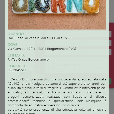
Gli incontri si svolgeranno una
Presso spazi adeguati allo
volta alla settimana dopo le
svolgimento delle attività proposte
Iscriviti alla newsletter di Family Like
16.30. I giorni verranno
ai bambini che i tre Enti hanno
concordate in base alle
messo a disposizione.
QUANDO
disponibilità dei genitori.
Dal Lunedì al Venerdì dalle 9.00 alle 16.30
Gli incontri si svolgeranno a Briga
DOVE
Novarese – Via Dante, 22 o ad
NEWSLETTER
Via Cornice, 19/21, 28021 Borgomanero (NO)
Arona – Via Usellini, 11
CHI LO FA
Servizio
Anffas Onlus Borgomanero
SERVIZIO DI MEDIAZIONE
FAMILIARE
CONTATTI
0322845611
Il Centro Diurno è una struttura socio-sanitaria, accreditata dalla
ISCRIVIMI
ASL NO, che si rivolge a persone di età superiore ai 14 anni, con
disabilità e gradi diversi di fragilità. Il Centro offre interventi psico-
educativi, assistenziali, riabilitativi e animativi sulla base di
progetti personalizzati, realizzati con l’apporto di diverse
professionalità tecniche e specialistiche, con un’équipe è
Su appuntamento
composta da educatori e operatori socio sanitari.
Le attività sono esperienza di vita educativa volte ad arricchire
Pianterreno del Municipio di Arona,
Via San Carlo 2 – Arona (NO)
chi ne è coinvolto.