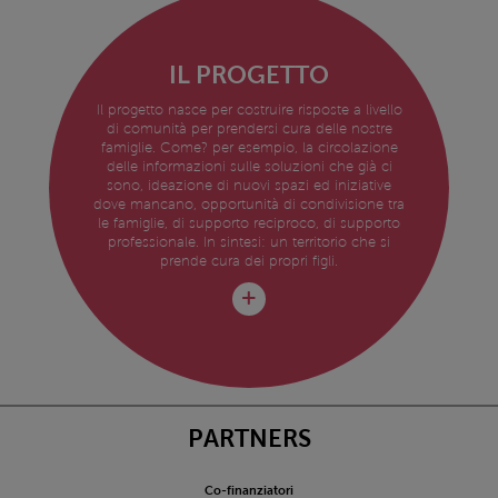
IL PROGETTO
Il progetto nasce per costruire risposte a livello
di comunità per prendersi cura delle nostre
famiglie. Come? per esempio, la circolazione
delle informazioni sulle soluzioni che già ci
sono, ideazione di nuovi spazi ed iniziative
dove mancano, opportunità di condivisione tra
le famiglie, di supporto reciproco, di supporto
professionale. In sintesi: un territorio che si
prende cura dei propri figli.
PARTNERS
Co-finanziatori