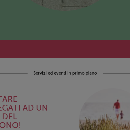
Servizi ed eventi in primo piano
TARE
EGATI AD UN
. DEL
FONO!