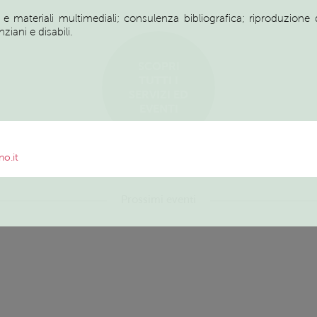
ci e materiali multimediali; consulenza bibliografica; riproduzion
iani e disabili.
SCOPRI
TUTTI I
SERVIZI ED
EVENTI
o.it
Prossimi eventi