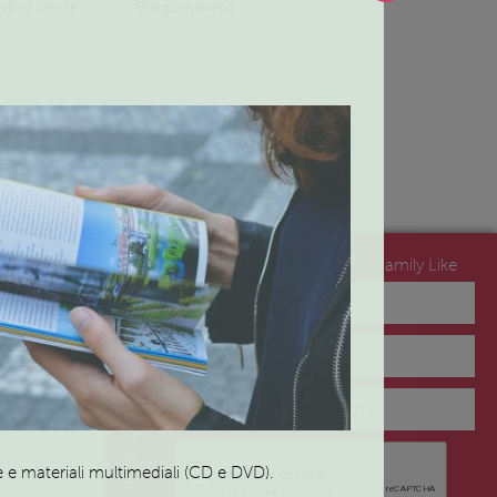
tro per le
Borgomanero
MILIARE
Iscriviti alla newsletter di Family Like
no del
NEWSLETTER
lo 2 – Arona
e e materiali multimediali (CD e DVD).