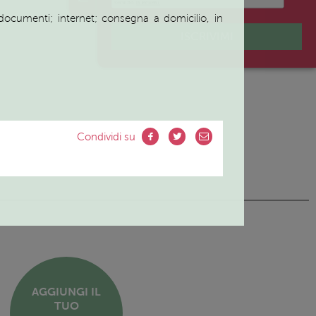
e documenti; internet; consegna a domicilio, in
ISCRIVIMI
Condividi su
AGGIUNGI IL
TUO