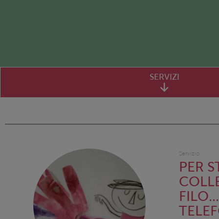
SERVIZI
Servizio
PER S
COLL
FILO..
TELE