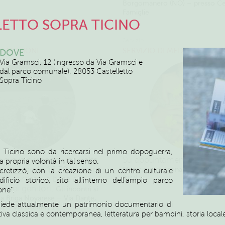
Borgomanero (NO) – presso Cen
Famiglie
LETTO SOPRA TICINO
Servizio
 EMOZIONI
SERVIZIO DI MEDIAZIONE FA
DOVE
Via Gramsci, 12 (ingresso da Via Gramsci e
dal parco comunale), 28053 Castelletto
Sopra Ticino
pra Ticino sono da ricercarsi nel primo dopoguerra,
ri si svolgeranno una volta
Su appuntamento
Pianterre
a propria volontà in tal senso.
ana dopo le 16.30. I giorni
Municipio di Arona, Via San Car
cretizzò, con la creazione di un centro culturale
oncordate in base alle
(NO)
ificio storico, sito all’interno dell’ampio parco
tà dei genitori.
Gli incontri si
one”.
a Briga Novarese – Via Dante,
ssiede attualmente un patrimonio documentario di
 – Via Usellini, 11
ativa classica e contemporanea, letteratura per bambini, storia local