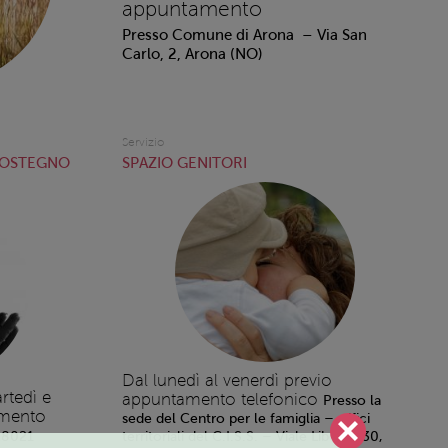
appuntamento
Presso Comune di Arona – Via San
Carlo, 2, Arona (NO)
Servizio
SOSTEGNO
SPAZIO GENITORI
Dal lunedì al venerdì previo
rtedì e
appuntamento telefonico
Presso la
amento
sede del Centro per le famiglia – uffici
 28021
territoriali del C.I.S.S. – Viale Libertà, 30,