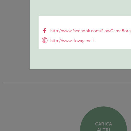
http://www.facebook.com/SlowGameBor
http://www.slowgame.it
CARICA
ALTRI