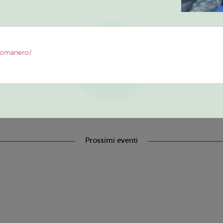
SCOPRI
gomanero/
TUTTI I
SERVIZI ED
EVENTI
Prossimi eventi