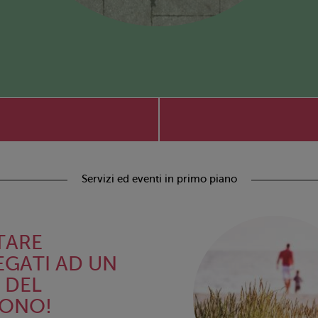
Servizi ed eventi in primo piano
TARE
EGATI AD UN
. DEL
FONO!