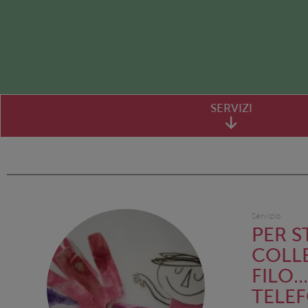
SERVIZI
Servizio
PER S
COLL
FILO..
TELE