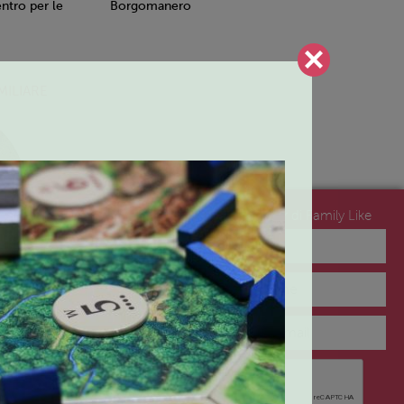
tro per le
Borgomanero
MILIARE
Iscriviti alla newsletter di Family Like
no del
NEWSLETTER
lo 2 – Arona