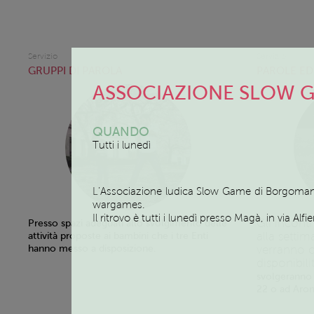
Servizio
Servizio
GRUPPI DI PAROLA
PAROLE ED
ASSOCIAZIONE SLOW 
QUANDO
Tutti i lunedì
L’Associazione ludica Slow Game di Borgomaner
wargames.
Il ritrovo è tutti i lunedì presso Magà, in via Al
Gli incont
Presso spazi adeguati allo svolgimento delle
alla settim
attività proposte ai bambini che i tre Enti
hanno messo a disposizione.
verranno c
disponibili
svolgeranno 
22 o ad Arona