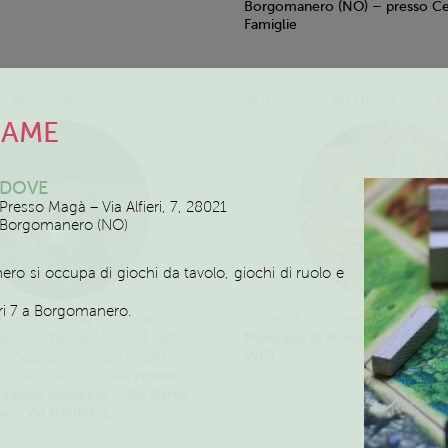
Borgomanero (NO) – presso Cen
Famiglie
Servizio
 EMOZIONI
SERVIZIO DI MEDIAZIONE FA
GAME
DOVE
Presso Magà – Via Alfieri, 7, 28021
Borgomanero (NO)
o si occupa di giochi da tavolo, giochi di ruolo e
fieri 7 a Borgomanero.
ri si svolgeranno una volta
Su appuntamento
Pianterre
ana dopo le 16.30. I giorni
Municipio di Arona, Via San Car
oncordate in base alle
(NO)
tà dei genitori.
Gli incontri si
a Briga Novarese – Via Dante,
 – Via Usellini, 11