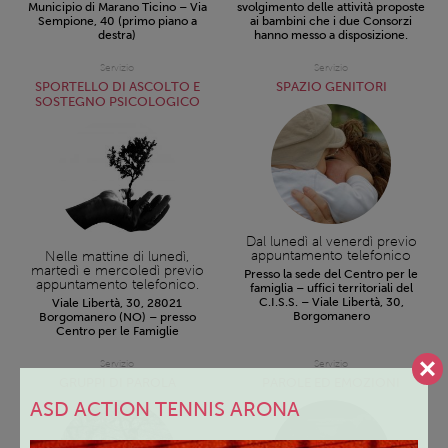
Municipio di Marano Ticino – Via
svolgimento delle attività proposte
Sempione, 40 (primo piano a
ai bambini che i due Consorzi
destra)
hanno messo a disposizione.
Servizio
Servizio
SPORTELLO DI ASCOLTO E
SPAZIO GENITORI
SOSTEGNO PSICOLOGICO
Dal lunedì al venerdì previo
appuntamento telefonico
Nelle mattine di lunedì,
martedì e mercoledì previo
Presso la sede del Centro per le
appuntamento telefonico.
famiglia – uffici territoriali del
C.I.S.S. – Viale Libertà, 30,
Viale Libertà, 30, 28021
Borgomanero
Borgomanero (NO) – presso
Centro per le Famiglie
Servizio
Servizio
GRUPPI DI PAROLA
PAROLE ED EMOZIONI
ASD ACTION TENNIS ARONA