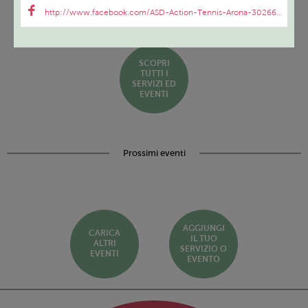
http://www.facebook.com/ASD-Action-Tennis-Arona-302664326505539/
SCOPRI
TUTTI I
SERVIZI ED
EVENTI
Prossimi eventi
AGGIUNGI
CARICA
IL TUO
ALTRI
SERVIZIO O
EVENTI
EVENTO