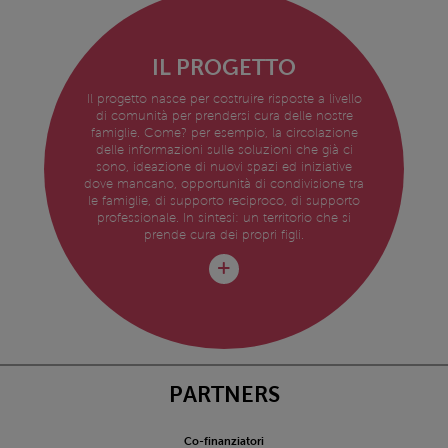
IL PROGETTO
Il progetto nasce per costruire risposte a livello
di comunità per prendersi cura delle nostre
famiglie. Come? per esempio, la circolazione
delle informazioni sulle soluzioni che già ci
sono, ideazione di nuovi spazi ed iniziative
dove mancano, opportunità di condivisione tra
le famiglie, di supporto reciproco, di supporto
professionale. In sintesi: un territorio che si
prende cura dei propri figli.
PARTNERS
Co-finanziatori