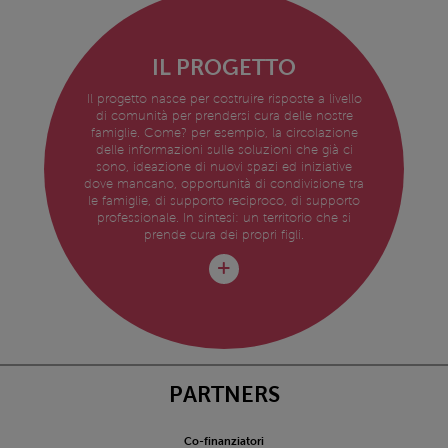
IL PROGETTO
Il progetto nasce per costruire risposte a livello
di comunità per prendersi cura delle nostre
famiglie. Come? per esempio, la circolazione
delle informazioni sulle soluzioni che già ci
sono, ideazione di nuovi spazi ed iniziative
dove mancano, opportunità di condivisione tra
le famiglie, di supporto reciproco, di supporto
professionale. In sintesi: un territorio che si
prende cura dei propri figli.
PARTNERS
Co-finanziatori