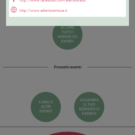
http://www.facebook.com/alambra.asd/
http://www.albertoventura.it
SCOPRI
TUTTI I
SERVIZI ED
EVENTI
Prossimi eventi
AGGIUNGI
CARICA
IL TUO
ALTRI
SERVIZIO O
EVENTI
EVENTO