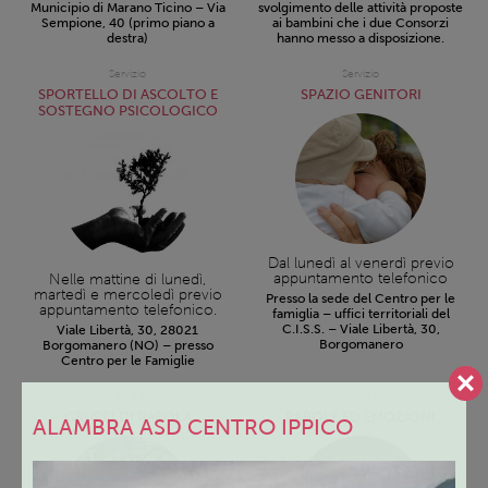
Municipio di Marano Ticino – Via
svolgimento delle attività proposte
Sempione, 40 (primo piano a
ai bambini che i due Consorzi
destra)
hanno messo a disposizione.
Servizio
Servizio
SPORTELLO DI ASCOLTO E
SPAZIO GENITORI
SOSTEGNO PSICOLOGICO
Dal lunedì al venerdì previo
appuntamento telefonico
Nelle mattine di lunedì,
martedì e mercoledì previo
Presso la sede del Centro per le
appuntamento telefonico.
famiglia – uffici territoriali del
C.I.S.S. – Viale Libertà, 30,
Viale Libertà, 30, 28021
Borgomanero
Borgomanero (NO) – presso
Centro per le Famiglie
Servizio
Servizio
GRUPPI DI PAROLA
PAROLE ED EMOZIONI
ALAMBRA ASD CENTRO IPPICO