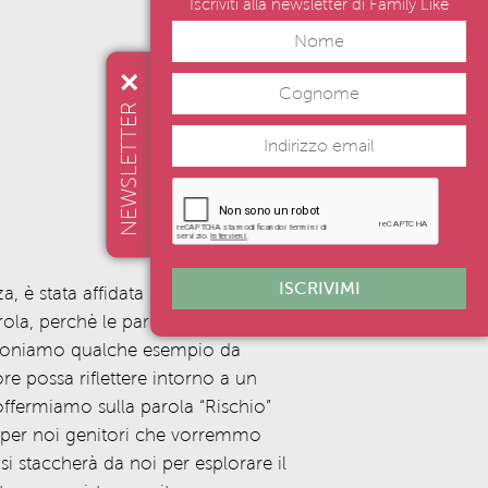
Iscriviti alla newsletter di Family Like
NEWSLETTER
ISCRIVIMI
za,
è stat
a
affidat
a
ad Alberto Pellai
rola,
perchè
le parole sono
niamo qualche esempio da
re possa riflettere intorno a un
ffermiamo sulla parola “Rischio”
 per noi genitori che vorremmo
i staccherà da noi per esplorare il