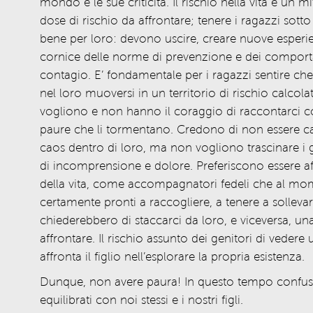
mondo e le sue criticità. Il rischio nella vita è un 
dose di rischio da affrontare; tenere i ragazzi so
bene per loro: devono uscire, creare nuove esperien
cornice delle norme di prevenzione e dei comportam
contagio. E’ fondamentale per i ragazzi sentire che 
nel loro muoversi in un territorio di rischio calcolat
vogliono e non hanno il coraggio di raccontarci co
paure che li tormentano. Credono di non essere cap
caos dentro di loro, ma non vogliono trascinare i 
di incomprensione e dolore. Preferiscono essere affi
della vita, come accompagnatori fedeli che al mo
certamente pronti a raccogliere, a tenere a sollevare. 
chiederebbero di staccarci da loro, e viceversa, una
affrontare. Il rischio assunto dei genitori di vedere 
affronta il figlio nell’esplorare la propria esistenza.
Dunque, non avere paura! In questo tempo confuso
equilibrati con noi stessi e i nostri figli.