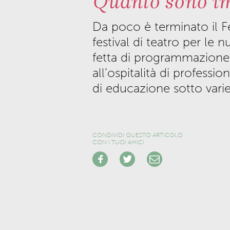
Quanto sono im
Da poco è terminato il F
festival
di teatro per le 
fetta di
programmazione
all’
ospitalità
di
professioni
di
educazione
sotto vari
CONDIVIDI QUESTO ARTICOLO
CON I TUOI AMICI