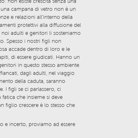
mito: non esiste crescita senza una
tto una campana di vetro non è un
ze e relazioni all’interno della
enti protettivi alla diffusione del
noi adulti e genitori li sosteniamo
o. Spesso i nostri figli non
sa accade dentro di loro e le
iti, di essere giudicati. Hanno un
genitori in questo stesso ambiente
ancati, dagli adulti, nel viaggio
mento della caduta, saranno
I figli se ci parlassero, ci
 fatica che insieme si deve
un figlio crescere è lo stesso che
 e incerto, proviamo ad essere