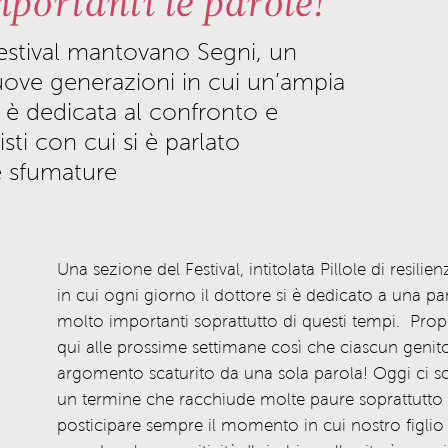
portanti le parole!
estival
mantovano
Segni, un
nuove
generazioni
in cui un’ampia
è
dedicata
al c
onfronto
e
sti
con c
ui
si è parlato
e
sfumature
Una sezione del
Festival,
intitolata Pi
llole di resilien
in c
ui
ogni giorno il
dottore si è
dedicato
a una pa
m
olto
importanti
soprattutto di q
uesti
tempi.
Propo
qui alle prossime settimane così che ciascun genito
argomento scaturito da una sola parola! Oggi ci so
un termine che racchiude molte paure soprattutto
posticipare sempre il momento in cui nostro figlio s