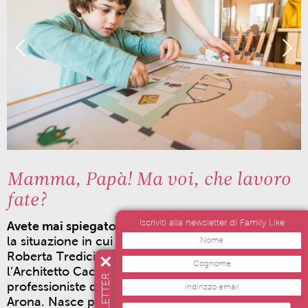
Mamma, Papà! Ma voi, che lavoro
fate?
Iscriviti alla newsletter di Family Like
Avete mai spiegato il vostro lavoro ai vostri figli?
E’
la situazione in cui si sono trovate l’Ingegnere
Roberta Tredici, mamma di tre bambini, e
l’Architetto Cacopardo, mamma di due,
NEWSLETTER
professioniste dello spazio di co-working ad
Arona.
Nasce proprio dall’idea di conoscere le