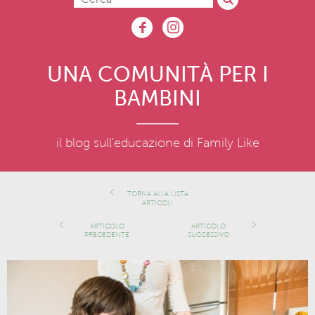
UNA COMUNITÀ PER I
BAMBINI
il blog sull'educazione di Family Like
TORNA ALLA LISTA
ARTICOLI
ARTICOLO
ARTICOLO
PRECEDENTE
SUCCESSIVO