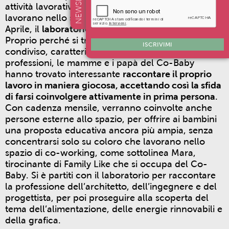
attività lavorative delle mamme e dei papà che
lavorano nello spazio di co-working in Via XIV
Aprile, il
laboratorio “Che lavoro fanno i grandi?”
.
Proprio perché si tratta di uno spazio di lavoro
ISCRIVIMI
condiviso, caratterizzato dal tema delle
professioni, le mamme e i papà del Co-Baby
hanno trovato interessante
raccontare il proprio
lavoro in maniera giocosa, accettando così la sfida
di farsi coinvolgere attivamente in prima persona
.
Con cadenza mensile, verranno coinvolte anche
persone esterne allo spazio, per offrire ai bambini
una proposta educativa ancora più ampia, senza
concentrarsi solo su coloro che lavorano nello
spazio di co-working, come sottolinea Mara,
tirocinante di Family Like che si occupa del Co-
Baby. Si è partiti con il laboratorio per raccontare
la professione dell’architetto, dell’ingegnere e del
progettista, per poi proseguire alla scoperta del
tema dell’alimentazione, delle energie rinnovabili e
della grafica.