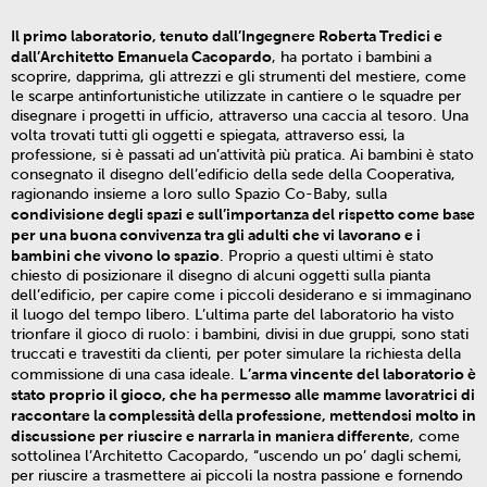
Il primo laboratorio, tenuto dall’Ingegnere Roberta Tredici e
dall’Architetto Emanuela Cacopardo
, ha portato i bambini a
scoprire, dapprima, gli attrezzi e gli strumenti del mestiere, come
le scarpe antinfortunistiche utilizzate in cantiere o le squadre per
disegnare i progetti in ufficio, attraverso una caccia al tesoro. Una
volta trovati tutti gli oggetti e spiegata, attraverso essi, la
professione, si è passati ad un’attività più pratica. Ai bambini è stato
consegnato il disegno dell’edificio della sede della Cooperativa,
ragionando insieme a loro sullo Spazio Co-Baby, sulla
condivisione degli spazi e sull’importanza del rispetto come base
per una buona convivenza tra gli adulti che vi lavorano e i
bambini che vivono lo spazio
. Proprio a questi ultimi è stato
chiesto di posizionare il disegno di alcuni oggetti sulla pianta
dell’edificio, per capire come i piccoli desiderano e si immaginano
il luogo del tempo libero. L’ultima parte del laboratorio ha visto
trionfare il gioco di ruolo: i bambini, divisi in due gruppi, sono stati
truccati e travestiti da clienti, per poter simulare la richiesta della
L’arma vincente del laboratorio è
commissione di una casa ideale.
stato proprio il gioco, che ha permesso alle mamme lavoratrici di
raccontare la complessità della professione, mettendosi molto in
discussione per riuscire e narrarla in maniera differente
, come
sottolinea l’Architetto Cacopardo, “uscendo un po’ dagli schemi,
per riuscire a trasmettere ai piccoli la nostra passione e fornendo