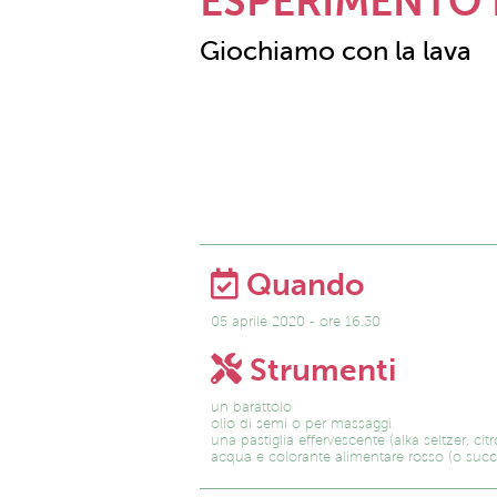
ESPERIMENTO 
Giochiamo con la lava
Quando
05 aprile 2020 - ore 16.30
Strumenti
un barattolo
olio di semi o per massaggi
una pastiglia effervescente (alka seltzer, cit
acqua e colorante alimentare rosso (o succ