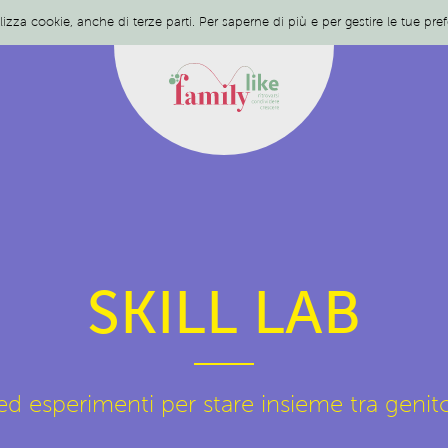
ilizza cookie, anche di terze parti. Per saperne di più e per gestire le tue pr
SKILL LAB
d esperimenti per stare insieme tra genitor