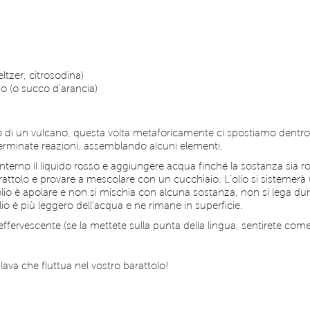
eltzer, citrosodina)
o (o succo d’arancia)
o di un vulcano, questa volta metaforicamente ci spostiamo dentro 
rminate reazioni, assemblando alcuni elementi.
’interno il liquido rosso e aggiungere acqua finché la sostanza sia ro
arattolo e provare a mescolare con un cucchiaio. L’olio si sistemerà 
 L’olio è apolare e non si mischia con alcuna sostanza, non si leg
io è più leggero dell’acqua e ne rimane in superficie.
effervescente (se la mettete sulla punta della lingua, sentirete com
 lava che fluttua nel vostro barattolo!