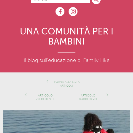
UNA COMUNITÀ PER I
BAMBINI
il blog sull'educazione di Family Like
TORNA ALLA LISTA
ARTICOLI
ARTICOLO
ARTICOLO
PRECEDENTE
SUCCESSIVO