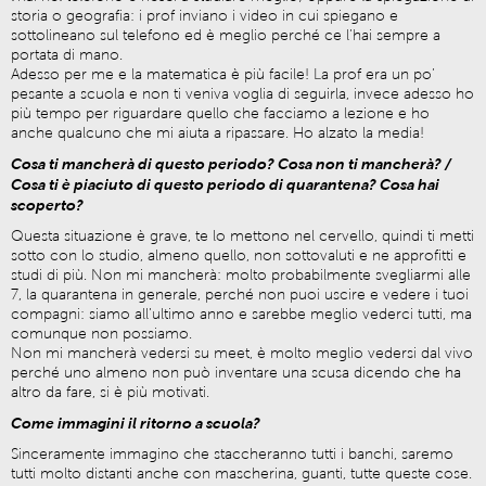
storia o geografia: i prof inviano i video in cui spiegano e
sottolineano sul telefono ed è meglio perché ce l’hai sempre a
portata di mano.
Adesso per me e la matematica è più facile! La prof era un po’
pesante a scuola e non ti veniva voglia di seguirla, invece adesso ho
più tempo per riguardare quello che facciamo a lezione e ho
anche qualcuno che mi aiuta a ripassare. Ho alzato la media!
Cosa ti mancherà di questo periodo? Cosa non ti mancherà? /
Cosa ti è piaciuto di questo periodo di quarantena? Cosa hai
scoperto?
Questa situazione è grave, te lo mettono nel cervello, quindi ti metti
sotto con lo studio, almeno quello, non sottovaluti e ne approfitti e
studi di più. Non mi mancherà: molto probabilmente svegliarmi alle
7, la quarantena in generale, perché non puoi uscire e vedere i tuoi
compagni: siamo all’ultimo anno e sarebbe meglio vederci tutti, ma
comunque non possiamo.
Non mi mancherà vedersi su meet, è molto meglio vedersi dal vivo
perché uno almeno non può inventare una scusa dicendo che ha
altro da fare, si è più motivati.
Come immagini il ritorno a scuola?
Sinceramente immagino che staccheranno tutti i banchi, saremo
tutti molto distanti anche con mascherina, guanti, tutte queste cose.