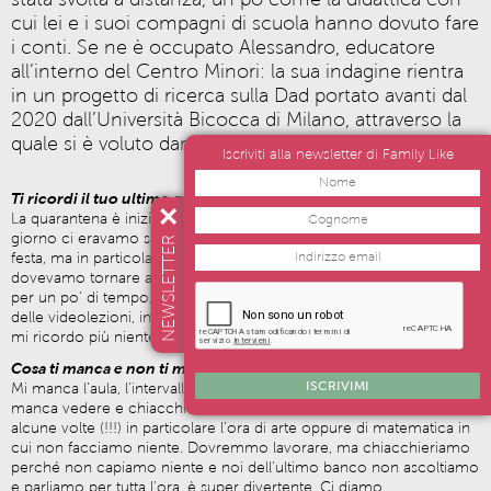
cui lei e i suoi compagni di scuola hanno dovuto fare
i conti. Se ne è occupato Alessandro, educatore
all’interno del Centro Minori: la sua indagine rientra
in un progetto di ricerca sulla Dad portato avanti dal
2020 dall’Università Bicocca di Milano, attraverso la
quale si è voluto dar voce all’esperienza dei minori.
Iscriviti alla newsletter di Family Like
Ti ricordi il tuo ultimo giorno di scuola? Cosa ricordi?
La quarantena è iniziata dopo le vacanze di carnevale; l’ultimo
giorno ci eravamo salutati con un arrivederci dopo i tre giorni di
NEWSLETTER
festa, ma in particolare non ricordo niente di più. Il giorno in cui
dovevamo tornare a scuola ci hanno detto che avrebbero chiuso
per un po’ di tempo, da lì non ci siamo più visti. Ci hanno avvisato
delle videolezioni, informati tramite tg e la prof tramite gruppi. Non
mi ricordo più niente.
Cosa ti manca e non ti manca della scuola?
ISCRIVIMI
Mi manca l’aula, l’intervallo, i compagni, anche i professori. Mi
manca vedere e chiacchierare con i bidelli, fare anche lezione
alcune volte (!!!) in particolare l’ora di arte oppure di matematica in
cui non facciamo niente. Dovremmo lavorare, ma chiacchieriamo
perché non capiamo niente e noi dell’ultimo banco non ascoltiamo
e parliamo per tutta l’ora, è super divertente. Ci diamo