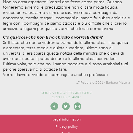
Non so cosa aspettarmi. Vorrei che fosse come prima. Quando
torneremo avremo le precauzioni e non ci sarà molta fiducia,
invece prima eravamo vicini e ci saranno nuovi compagni da
conoscere, tramite magari i compagni di banco fai subito amicizia e
leghi con i compagni, se siamo staccati è più difficile che si creino
amicizie o legami per questo vorrei che fosse come prima.
C’è qualcosa che non ti ho chiesto e vorresti dirmi?
Si. Il fatto che non ci vedremo tra noi delle ultime classi, tipo quinta
elementare, terza media e quinta superiore, ultimo anno di
università; si era sparsa questa notizia della ministra che diceva di
aver considerato l’ipotesi di riunire le ultime classi per vedersi
l’ultima volta, solo che poi l’hanno bocciata e si sono arrabbiati tutti
perché speravamo si potesse fare.
Vorrei davvero rivedere i compagni e anche i professori.
17 Febbraio 2021
-
Barbara Mastria
CONDIVIDI QUESTO ARTICOLO
CON I TUOI AMICI
Legal information
Privacy policy