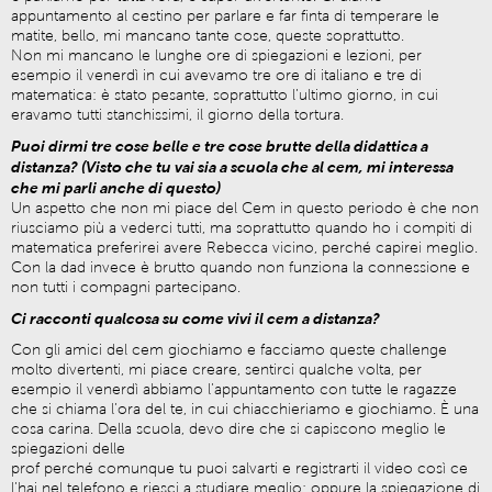
appuntamento al cestino per parlare e far finta di temperare le
matite, bello, mi mancano tante cose, queste soprattutto.
Non mi mancano le lunghe ore di spiegazioni e lezioni, per
esempio il venerdì in cui avevamo tre ore di italiano e tre di
matematica: è stato pesante, soprattutto l’ultimo giorno, in cui
eravamo tutti stanchissimi, il giorno della tortura.
Puoi dirmi tre cose belle e tre cose brutte della didattica a
distanza? (Visto che tu vai sia a scuola che al cem, mi interessa
che mi parli anche di questo)
Un aspetto che non mi piace del Cem in questo periodo è che non
riusciamo più a vederci tutti, ma soprattutto quando ho i compiti di
matematica preferirei avere Rebecca vicino, perché capirei meglio.
Con la dad invece è brutto quando non funziona la connessione e
non tutti i compagni partecipano.
Ci racconti qualcosa su come vivi il cem a distanza?
Con gli amici del cem giochiamo e facciamo queste challenge
molto divertenti, mi piace creare, sentirci qualche volta, per
esempio il venerdì abbiamo l’appuntamento con tutte le ragazze
che si chiama l’ora del te, in cui chiacchieriamo e giochiamo. È una
cosa carina. Della scuola, devo dire che si capiscono meglio le
spiegazioni delle
prof perché comunque tu puoi salvarti e registrarti il video così ce
l’hai nel telefono e riesci a studiare meglio; oppure la spiegazione di